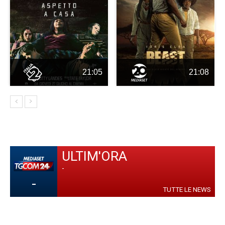
21:05
21:08
ULTIM'ORA
-
-
TUTTE LE NEWS