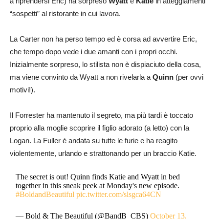
a riprendersi Eric) ha sorpreso
Wyatt
e
Katie
in atteggiamenti
“sospetti” al ristorante in cui lavora.
La Carter non ha perso tempo ed è corsa ad avvertire Eric,
che tempo dopo vede i due amanti con i propri occhi.
Inizialmente sorpreso, lo stilista non è dispiaciuto della cosa,
ma viene convinto da Wyatt a non rivelarla a
Quinn
(per ovvi
motivi!).
Il Forrester ha mantenuto il segreto, ma più tardi è toccato
proprio alla moglie scoprire il figlio adorato (a letto) con la
Logan. La Fuller è andata su tutte le furie e ha reagito
violentemente, urlando e strattonando per un braccio Katie.
The secret is out! Quinn finds Katie and Wyatt in bed
together in this sneak peek at Monday's new episode.
#BoldandBeautiful
pic.twitter.com/slsgca64CN
— Bold & The Beautiful (@BandB_CBS)
October 13,