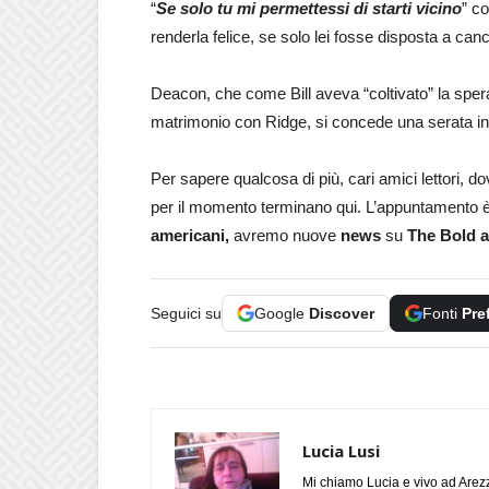
“
Se solo tu mi permettessi di starti vicino
” c
renderla felice, se solo lei fosse disposta a can
Deacon, che come Bill aveva “coltivato” la spera
matrimonio con Ridge, si concede una serata in 
Per sapere qualcosa di più, cari amici lettori, 
per il momento terminano qui. L’appuntamento è
americani,
avremo nuove
news
su
The Bold a
Seguici su
Google
Discover
Fonti
Pre
Lucia Lusi
Mi chiamo Lucia e vivo ad Arezz