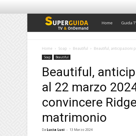
Super
Home
Guida T
Guida
Home
Soap
Beautiful
Beautiful, anticipazioni 
Soap
Beautiful
TV
Beautiful, antici
al 22 marzo 2024
convincere Ridge 
matrimonio
Da
Lucia Lusi
-
13 Marzo 2024