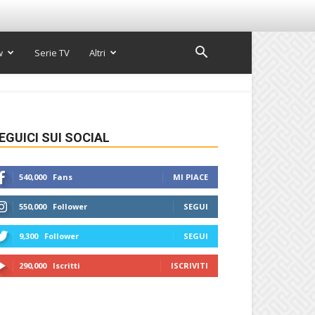
w
Serie TV
Altri
EGUICI SUI SOCIAL
540,000
Fans
MI PIACE
550,000
Follower
SEGUI
9,300
Follower
SEGUI
290,000
Iscritti
ISCRIVITI