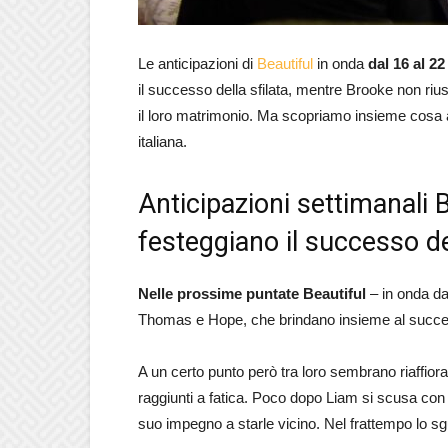
Le anticipazioni di
Beautiful
in onda
dal 16 al 2
il successo della sfilata, mentre Brooke non riu
il loro matrimonio. Ma scopriamo insieme cosa a
italiana.
Anticipazioni settimanali
festeggiano il successo del
Nelle prossime puntate Beautiful
– in onda da
Thomas e Hope, che brindano insieme al success
A un certo punto però tra loro sembrano riaffiorar
raggiunti a fatica. Poco dopo Liam si scusa con la
suo impegno a starle vicino. Nel frattempo lo sg