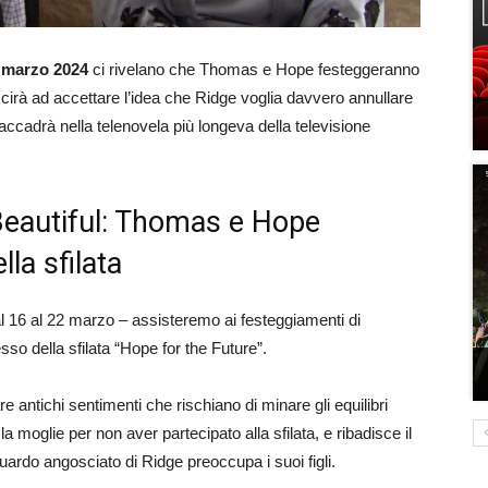
2 marzo 2024
ci rivelano che Thomas e Hope festeggeranno
scirà ad accettare l’idea che Ridge voglia davvero annullare
ccadrà nella telenovela più longeva della televisione
 Beautiful: Thomas e Hope
la sfilata
l 16 al 22 marzo – assisteremo ai festeggiamenti di
o della sfilata “Hope for the Future”.
e antichi sentimenti che rischiano di minare gli equilibri
 moglie per non aver partecipato alla sfilata, e ribadisce il
uardo angosciato di Ridge preoccupa i suoi figli.