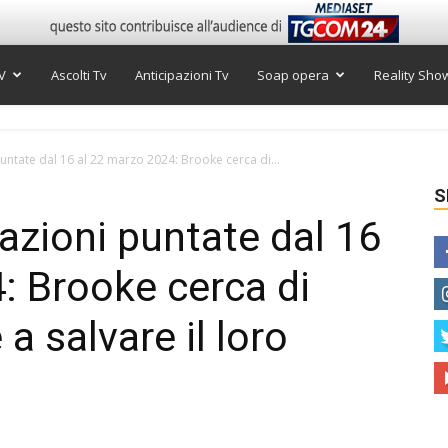
V
Ascolti Tv
Anticipazioni Tv
Soap opera
Reality Sho
puntate dal 16 al 22 marzo 2024: Brooke cerca di...
S
pazioni puntate dal 16
: Brooke cerca di
a salvare il loro