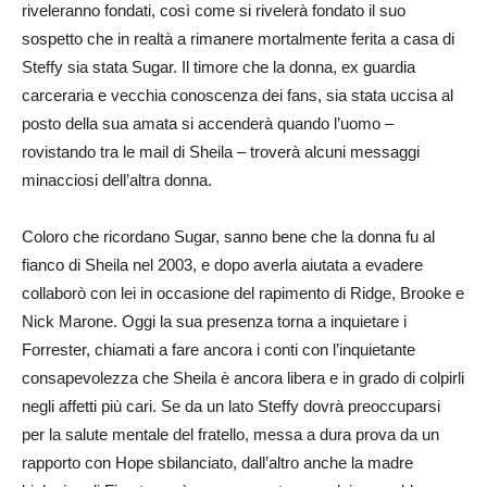
riveleranno fondati, così come si rivelerà fondato il suo
sospetto che in realtà a rimanere mortalmente ferita a casa di
Steffy sia stata Sugar. Il timore che la donna, ex guardia
carceraria e vecchia conoscenza dei fans, sia stata uccisa al
posto della sua amata si accenderà quando l’uomo –
rovistando tra le mail di Sheila – troverà alcuni messaggi
minacciosi dell’altra donna.
Coloro che ricordano Sugar, sanno bene che la donna fu al
fianco di Sheila nel 2003, e dopo averla aiutata a evadere
collaborò con lei in occasione del rapimento di Ridge, Brooke e
Nick Marone. Oggi la sua presenza torna a inquietare i
Forrester, chiamati a fare ancora i conti con l’inquietante
consapevolezza che Sheila è ancora libera e in grado di colpirli
negli affetti più cari. Se da un lato Steffy dovrà preoccuparsi
per la salute mentale del fratello, messa a dura prova da un
rapporto con Hope sbilanciato, dall’altro anche la madre