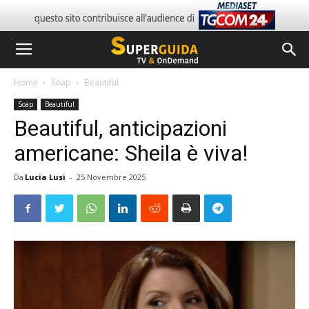
Home
Soap
Beautiful
Soap
Beautiful
Beautiful, anticipazioni
americane: Sheila è viva!
Da
Lucia Lusi
-
25 Novembre 2025