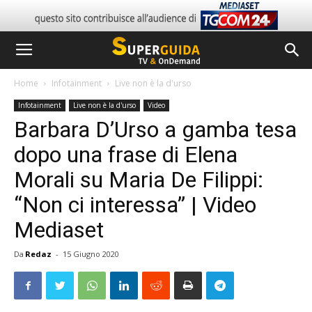
Home
Infotainment
Live non è la d'urso
Infotainment
Live non è la d'urso
Video
Barbara D’Urso a gamba tesa
dopo una frase di Elena
Morali su Maria De Filippi:
“Non ci interessa” | Video
Mediaset
Da
Redaz
-
15 Giugno 2020