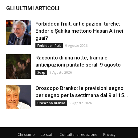
GLI ULTIMI ARTICOLI
Forbidden fruit, anticipazioni turche:
Ender e Şahika mettono Hasan Alì nei
guai?
9 Agosto 2026
Forbidden fruit
Racconto di una notte, trama e
anticipazioni puntate serali 9 agosto
9 Agosto 2026
Soap
Oroscopo Branko: le previsioni segno
per segno per la settimana dal 9 al 15...
9 Agosto 2026
Oroscopo Branko
Chi siamo
Lo staff
Contatta la redazione
Privacy