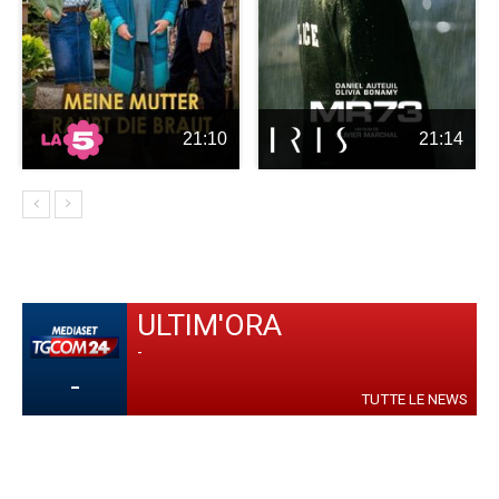
21:10
21:14
ULTIM'ORA
-
-
TUTTE LE NEWS