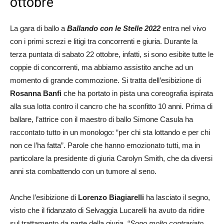
ottobre
La gara di ballo a
Ballando con le Stelle 2022
entra nel vivo
con i primi screzi e litigi tra concorrenti e giuria. Durante la
terza puntata di sabato 22 ottobre, infatti, si sono esibite tutte le
coppie di concorrenti, ma abbiamo assistito anche ad un
momento di grande commozione. Si tratta dell’esibizione di
Rosanna Banfi
che ha portato in pista una coreografia ispirata
alla sua lotta contro il cancro che ha sconfitto 10 anni. Prima di
ballare, l’attrice con il maestro di ballo Simone Casula ha
raccontato tutto in un monologo: “per chi sta lottando e per chi
non ce l’ha fatta”. Parole che hanno emozionato tutti, ma in
particolare la presidente di giuria Carolyn Smith, che da diversi
anni sta combattendo con un tumore al seno.
Anche l’esibizione di
Lorenzo Biagiarelli
ha lasciato il segno,
visto che il fidanzato di Selvaggia Lucarelli ha avuto da ridire
sul trattamento da parte della giuria. “
Sono molto contrariato