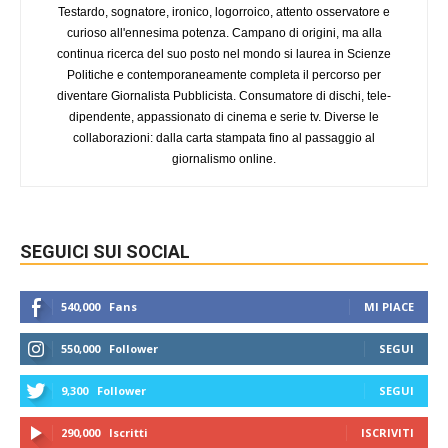
Testardo, sognatore, ironico, logorroico, attento osservatore e
curioso all'ennesima potenza. Campano di origini, ma alla
continua ricerca del suo posto nel mondo si laurea in Scienze
Politiche e contemporaneamente completa il percorso per
diventare Giornalista Pubblicista. Consumatore di dischi, tele-
dipendente, appassionato di cinema e serie tv. Diverse le
collaborazioni: dalla carta stampata fino al passaggio al
giornalismo online.
SEGUICI SUI SOCIAL
540,000
Fans
MI PIACE
550,000
Follower
SEGUI
9,300
Follower
SEGUI
290,000
Iscritti
ISCRIVITI