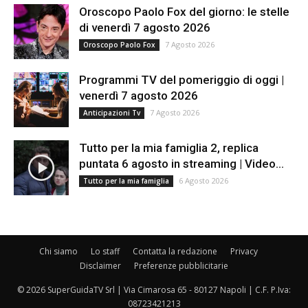
Oroscopo Paolo Fox del giorno: le stelle
di venerdì 7 agosto 2026
7 Agosto 2026
Oroscopo Paolo Fox
Programmi TV del pomeriggio di oggi |
venerdì 7 agosto 2026
7 Agosto 2026
Anticipazioni Tv
Tutto per la mia famiglia 2, replica
puntata 6 agosto in streaming | Video...
6 Agosto 2026
Tutto per la mia famiglia
Chi siamo
Lo staff
Contatta la redazione
Privacy
Disclaimer
Preferenze pubblicitarie
© 2026 SuperGuidaTV Srl | Via Cimarosa 65 - 80127 Napoli | C.F. P.Iva:
08723421213