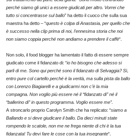
perché siamo gli unici a essere giudicati per altro. Vorrei che
tutto si concentrasse sul ballo
” ha detto il cuoco che sulla sua
maestra ha detto – “
questo è colpa di Anastasia, per quello che
è successo nella clip prima di noi, l’ennesima storia che noi
non siamo coppia perché non andiamo a prendere il caffè
“.
Non solo, il food blogger ha lamentato il fatto di essere sempre
giudicato come il fidanzato di: “
io ho bisogno che adesso si
parli di me. Sono qui perché sono il fidanzato di Selvaggia? Sì,
entro pure col cartello perché è la verità, ma sulla pista da ballo
con Lorenzo Biagiarelli e a giudicarmi non c’è la mia
compagna. Non voglio più essere né il “fidanzato di” né il
“ballerino di” in questo programma. Voglio essere me”.
A stroncarlo proprio Carolyn Smith che ha replicato: “
siamo a
Ballando e si deve giudicare il ballo. Da dieci minuti state
rompendo le scatole, non me ne frega niente di chi è la tua
fidanzata! Tu devi fare le cose con la tua insegnante
“.