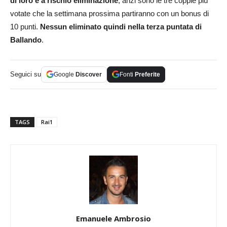
di loro è a rischio eliminazione
, anzi sono le tre coppie più
votate che la settimana prossima partiranno con un bonus di
10 punti.
Nessun eliminato quindi nella terza puntata di
Ballando
.
Seguici su
Google
Discover
Fonti
Preferite
TAGS
Rai1
Emanuele Ambrosio