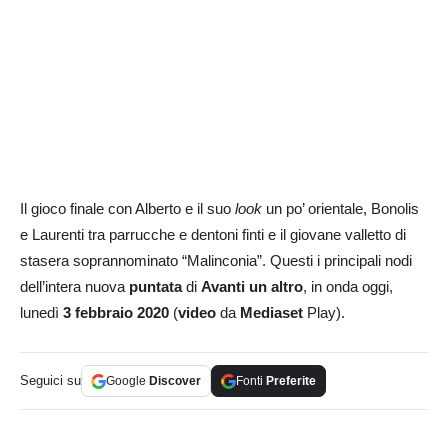
Il gioco finale con Alberto e il suo
look
un po’ orientale, Bonolis
e Laurenti tra parrucche e dentoni finti e il giovane valletto di
stasera soprannominato “Malinconia”. Questi i principali nodi
dell’intera nuova
puntata
di
Avanti un altro
, in onda oggi,
lunedì
3 febbraio 2020
(
video
da
Mediaset
Play).
Seguici su
Google
Discover
Fonti
Preferite