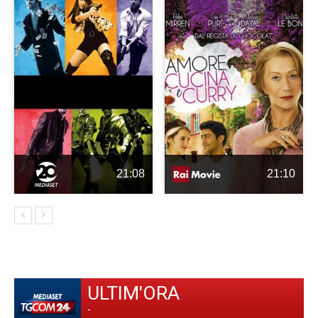
21:08
21:10
ULTIM'ORA
-