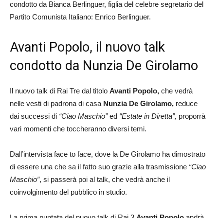
condotto da Bianca Berlinguer, figlia del celebre segretario del
Partito Comunista Italiano: Enrico Berlinguer.
Avanti Popolo, il nuovo talk
condotto da Nunzia De Girolamo
Il nuovo talk di Rai Tre dal titolo
Avanti Popolo,
che vedrà
nelle vesti di padrona di casa
Nunzia De Girolamo,
reduce
dai successi di
“Ciao Maschio”
ed
“Estate in Diretta”,
proporrà
vari momenti che toccheranno diversi temi.
Dall’intervista face to face, dove la De Girolamo ha dimostrato
di essere una che sa il fatto suo grazie alla trasmissione
“Ciao
Maschio”
, si passerà poi al talk, che vedrà anche il
coinvolgimento del pubblico in studio.
La prima puntata del nuovo talk di Rai 3
Avanti Popolo
andrà