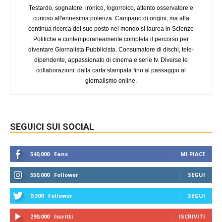
Testardo, sognatore, ironico, logorroico, attento osservatore e
curioso all'ennesima potenza. Campano di origini, ma alla
continua ricerca del suo posto nel mondo si laurea in Scienze
Politiche e contemporaneamente completa il percorso per
diventare Giornalista Pubblicista. Consumatore di dischi, tele-
dipendente, appassionato di cinema e serie tv. Diverse le
collaborazioni: dalla carta stampata fino al passaggio al
giornalismo online.
SEGUICI SUI SOCIAL
540,000
Fans
MI PIACE
550,000
Follower
SEGUI
9,300
Follower
SEGUI
290,000
Iscritti
ISCRIVITI