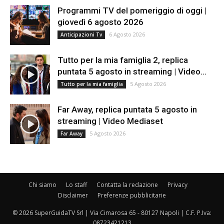
Programmi TV del pomeriggio di oggi |
giovedì 6 agosto 2026
6 Agosto 2026
Anticipazioni Tv
Tutto per la mia famiglia 2, replica
puntata 5 agosto in streaming | Video...
5 Agosto 2026
Tutto per la mia famiglia
Far Away, replica puntata 5 agosto in
streaming | Video Mediaset
5 Agosto 2026
Far Away
Chi siamo
Lo staff
Contatta la redazione
Privacy
Disclaimer
Preferenze pubblicitarie
© 2026 SuperGuidaTV Srl | Via Cimarosa 65 - 80127 Napoli | C.F. P.Iva:
08723421213