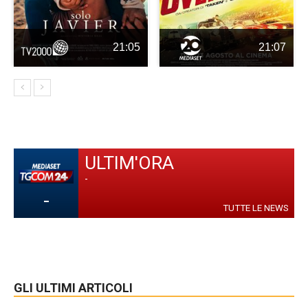
21:05
21:07
ULTIM'ORA
-
-
TUTTE LE NEWS
GLI ULTIMI ARTICOLI