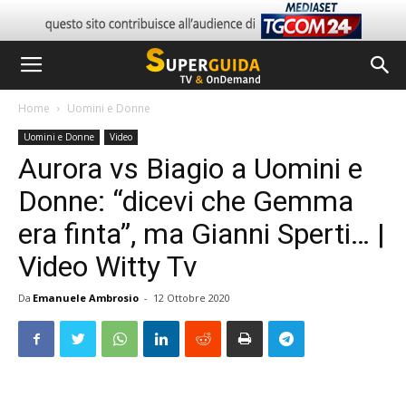
Home
Uomini e Donne
Uomini e Donne
Video
Aurora vs Biagio a Uomini e
Donne: “dicevi che Gemma
era finta”, ma Gianni Sperti… |
Video Witty Tv
Da
Emanuele Ambrosio
-
12 Ottobre 2020