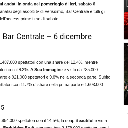
i andati in onda nel pomeriggio di ieri, sabato 6
analisi degli ascolti tv di Verissimo, Bar Centrale e tutti gli
dell’access prime time di sabato.
e Bar Centrale – 6 dicembre
1.487.000 spettatori con una share del 12.4%, mentre
ori con il 9.3%.
A Sua Immagine
è visto da 785.000
parte e 921.000 spettatori e 9.8% nella seconda parte. Subito
ttatori con 11.7% di share nella prima parte e 1.603.000
 5
.954.000 spettatori con il 14.5%, la soap
Beautiful
è vista
%.
Forbidden Fruit
interessa ben 2.179.000 spettatori con il