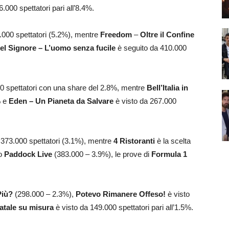
.000 spettatori pari all’8.4%.
000 spettatori (5.2%), mentre
Freedom
–
Oltre il Confine
el Signore – L’uomo senza fucile
è seguito da 410.000
00 spettatori con una share del 2.8%, mentre
Bell’Italia in
% e
Eden – Un Pianeta da Salvare
è visto da 267.000
 373.000 spettatori (3.1%), mentre
4 Ristoranti
è la scelta
po
Paddock Live
(383.000 – 3.9%), le prove di
Formula 1
Più?
(298.000 – 2.3%),
Potevo Rimanere Offeso!
è visto
atale su misura
è visto da 149.000 spettatori pari all’1.5%.