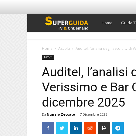
Super
Home
Guida T
Guida
Home
Ascolti
Auditel, l’analisi degli ascolti tv di
Ascolti
TV
Auditel, l’analisi 
Verissimo e Bar 
dicembre 2025
Da
Nunzio Zeccato
-
7 Dicembre 2025