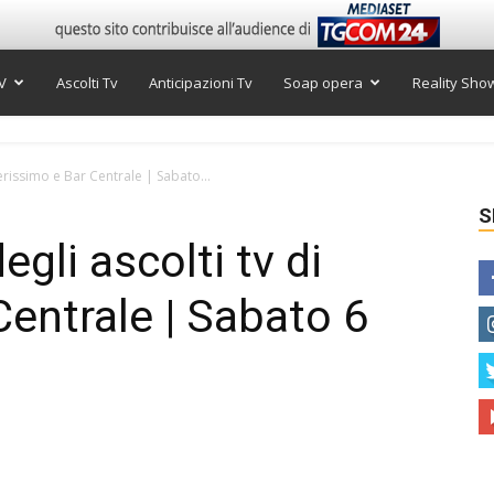
V
Ascolti Tv
Anticipazioni Tv
Soap opera
Reality Sho
 Verissimo e Bar Centrale | Sabato...
S
degli ascolti tv di
Centrale | Sabato 6