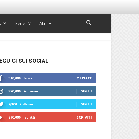
w
Serie TV
Altri
EGUICI SUI SOCIAL
540,000
Fans
MI PIACE
550,000
Follower
SEGUI
9,300
Follower
SEGUI
290,000
Iscritti
ISCRIVITI