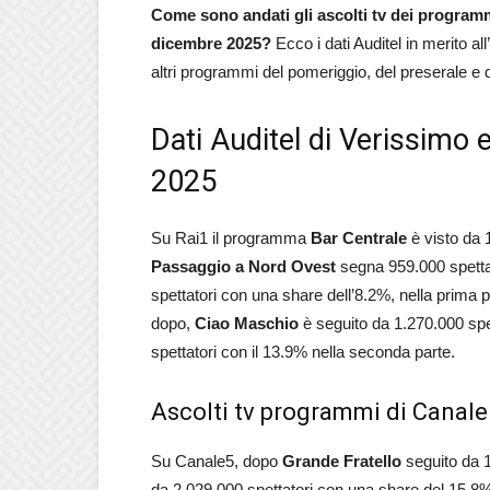
Come sono andati gli ascolti tv dei programm
dicembre 2025?
Ecco i dati Auditel in merito all’
altri programmi del pomeriggio, del preserale e 
Dati Auditel di Verissimo 
2025
Su Rai1 il programma
Bar
Centrale
è visto da 
Passaggio a Nord Ovest
segna 959.000 spettat
spettatori con una share dell’8.2%, nella prima 
dopo,
Ciao
Maschio
è seguito da 1.270.000 spe
spettatori con il 13.9% nella seconda parte.
Ascolti tv programmi di Canale
Su Canale5, dopo
Grande
Fratello
seguito da 1
da 2.029.000 spettatori con una share del 15.8