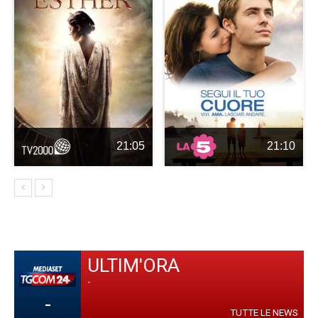
21:05
21:10
ULTIM'ORA
-
-
TUTTE LE NEWS