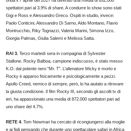
onda il 7 aprile del 2017 ha divertito una media di 632.000
spettatori pari al 3.9% di share. A condurre lo show sono stati
Gigi e Ross e Alessandro Greco. Ospiti in studio, invece:
Paolo Conticini, Alessandro Di Sarno, Aldo Montano, Flavio
Montrucchio, Riky Tognazzi, Valeria Marini, Simona Izzo,
Giorgia Palmas, Giulia Salemi e Melissa Satta.
RAI 3.
Terzo martedì sera in compagnia di Sylvester
Stallone. Rocky Balboa, campione indiscusso, è stato messo
K.O. dal potente nero “Mr. T”. L’allenatore Micky è morto e
Rocky è apparso fisicamente e psicologicamente a pezzi.
Apollo Creed, nemico di sempre, però, lo ha aiutato a ritrovare
la giusta condizione. Il film Rocky III, secondo gli ascolti tv di
ieri, ha appassionato una media di 872.000 spettatori pari ad
uno share del 4.7%.
RETE 4
. Tom Newman ha cercato di ricongiungersi alla moglie
e ai figli pensando che durante uno spettacolare safari in Africa