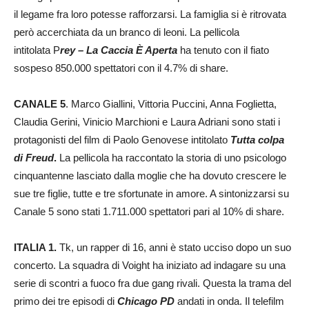
il legame fra loro potesse rafforzarsi. La famiglia si è ritrovata
però accerchiata da un branco di leoni. La pellicola
intitolata P
rey – La Caccia È Aperta
ha tenuto con il fiato
sospeso 850.000 spettatori con il 4.7% di share.
CANALE 5
. Marco Giallini, Vittoria Puccini, Anna Foglietta,
Claudia Gerini, Vinicio Marchioni e Laura Adriani sono stati i
protagonisti del film di Paolo Genovese intitolato
Tutta colpa
di Freud
.
La pellicola ha raccontato la storia di uno psicologo
cinquantenne lasciato dalla moglie che ha dovuto crescere le
sue tre figlie, tutte e tre sfortunate in amore. A sintonizzarsi su
Canale 5 sono stati 1.711.000 spettatori pari al 10% di share.
ITALIA 1.
Tk, un rapper di 16, anni è stato ucciso dopo un suo
concerto. La squadra di Voight ha iniziato ad indagare su una
serie di scontri a fuoco fra due gang rivali. Questa la trama del
primo dei tre episodi di
Chicago PD
andati in onda. Il telefilm