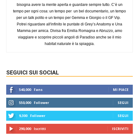
bisogna avere la mente aperta e guardare sempre tutto. C’è un
tempo per ogni cosa: un tempo per un bel documentario, un tempo
per un talk polito e un tempo per Gemma e Giorgio o il GF Vip.
Potrei riguardare all'infinito le puntate di Grey’s Anatomy e Una
Mamma per amica. Divisa fra Emilia Romagna e Abruzzo, amo
viaggiare e scoprire piccoli angoli di Paradiso anche se il mio
habitat naturale è la spiaggia.
SEGUICI SUI SOCIAL
540,000
Fans
MI PIACE
550,000
Follower
SEGUI
9,300
Follower
SEGUI
290,000
Iscritti
ISCRIVITI