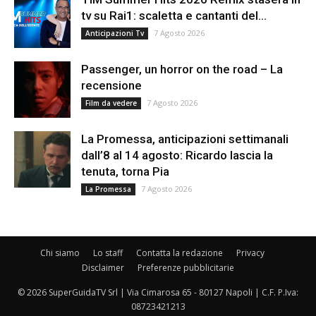
tv su Rai1: scaletta e cantanti del...
7 Agosto 2026
Anticipazioni Tv
Passenger, un horror on the road – La
recensione
7 Agosto 2026
Film da vedere
La Promessa, anticipazioni settimanali
dall’8 al 14 agosto: Ricardo lascia la
tenuta, torna Pia
7 Agosto 2026
La Promessa
Chi siamo
Lo staff
Contatta la redazione
Privacy
Disclaimer
Preferenze pubblicitarie
© 2026 SuperGuidaTV Srl | Via Cimarosa 65 - 80127 Napoli | C.F. P.Iva:
08723421213