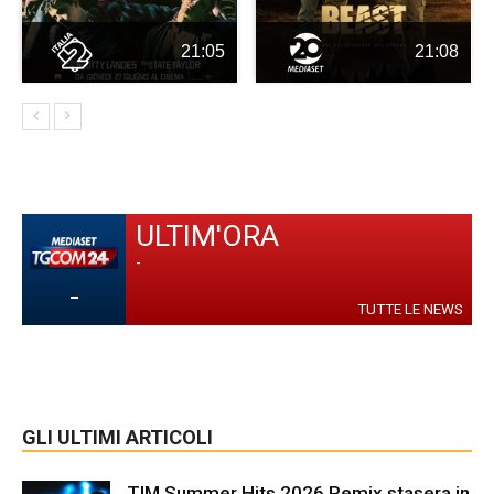
21:05
21:08
ULTIM'ORA
-
-
TUTTE LE NEWS
GLI ULTIMI ARTICOLI
TIM Summer Hits 2026 Remix stasera in