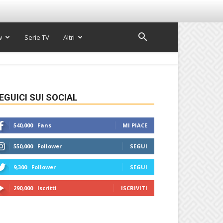
w
Serie TV
Altri
EGUICI SUI SOCIAL
540,000
Fans
MI PIACE
550,000
Follower
SEGUI
9,300
Follower
SEGUI
290,000
Iscritti
ISCRIVITI