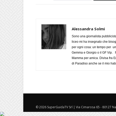
Alessandra Solmi
Sono una giornalista pubblicist
liceo mi ha insegnato che biso
per ogni cosa: un tempo per un
Gemma e Giorgio o il GF Vip. Po
Mamma per amica. Divisa fra Em
di Paradiso anche se il mio habi
© 2026 SuperGuidaTV Srl | Via Cimarosa 65 - 80127 Nap