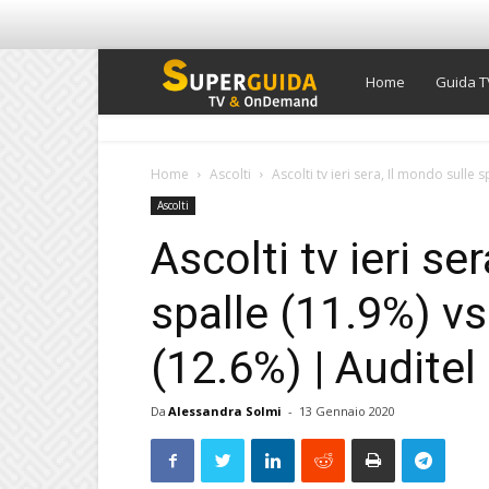
Super
Home
Guida T
Guida
Home
Ascolti
Ascolti tv ieri sera, Il mondo sulle s
Ascolti
TV
Ascolti tv ieri se
spalle (11.9%) vs
(12.6%) | Audite
Da
Alessandra Solmi
-
13 Gennaio 2020