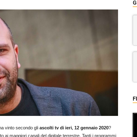
G
F
 ha vinto secondo gli
ascolti tv di ieri, 12 gennaio 2020
?
ito ai maggiori canali del digitale terrestre. Tanti i programmi