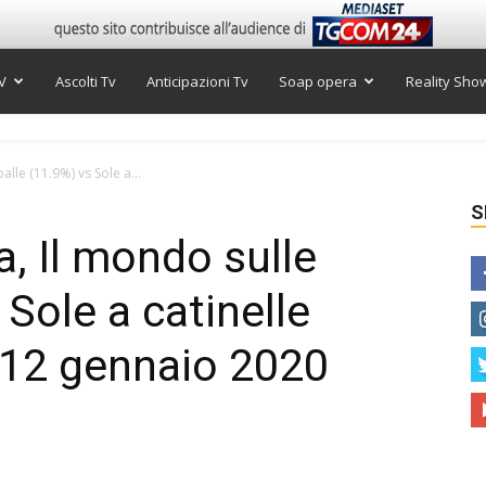
V
Ascolti Tv
Anticipazioni Tv
Soap opera
Reality Sho
palle (11.9%) vs Sole a...
S
ra, Il mondo sulle
 Sole a catinelle
l 12 gennaio 2020