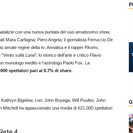
P
à natalizie con una nuova puntata del suo amatissimo show.
ati Mara Carfagna; Piero Angela; il giornalista Ferruccio De
più amate regine della tv; Annalisa e il rapper Rkomi,
 “
Vento sulla Luna
”; lo storico dell’arte e critico Flavio
un monologo inedito e l’astrologo Paolo Fox. La
000 spettatori pari al 8.7% di share.
 da Kathryn Bigelow, con: John Boyega, Will Poulter, John
G
 Mitchell ha appassionato una media di 621.000 spettatori
 Rete 4