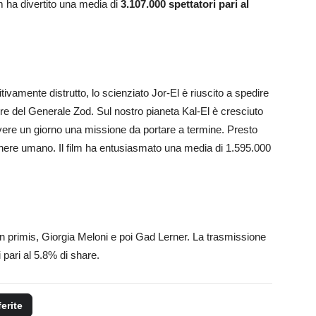
lm ha divertito una media di
3.107.000 spettatori pari al
ivamente distrutto, lo scienziato Jor-El è riuscito a spedire
e ire del Generale Zod. Sul nostro pianeta Kal-El è cresciuto
vere un giorno una missione da portare a termine. Presto
enere umano. Il film ha entusiasmato una media di 1.595.000
in primis, Giorgia Meloni e poi Gad Lerner. La trasmissione
 pari al 5.8% di share.
ferite