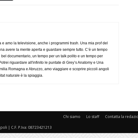
a e amo la televisione, anche i programmi trash. Una mia prof del
gna avere la mente aperta e guardare sempre tutto. C’è un tempo
 bel documentario, un tempo per un talk polito e un tempo per
trei riguardare all'infinito le puntate di Grey’s Anatomy e Una
ilia Romagna e Abruzzo, amo viaggiare e scoprire piccoli angoli
tat naturale è la spiaggia.
Chi siamo
Lo staff
Contatta la redazi
oli | C.F. P.Iva: 08723421213