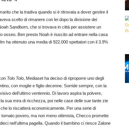
rito che la tradiva quando si è ritrovata a dover gestire il
 aveva scelto di rimanere con lei dopo la divisione dei
o Noah Sandborn, che si trovava in città per assistere un
llo osseo. Ben presto Noah è riuscito ad entrare nella casa
 film ha ottenuto una media di 922.000 spettatori con il 3.9%
 con
Tolo Tolo
, Mediaset ha deciso di riproporre uno degli
icentino, con moglie e figlio decenne. Sorride sempre, con la
visivo dell’ultimo ventennio. Di lavoro aspira la polvere,
la sua mira di ricchezza, poi nelle case delle sue tante zie
o che lo riscatterà economicamente. Per una serie di
e tornato povero, ma non meno ottimista, Checco promette
 dieci nell’ultima pagella. Quando il bambino ci riesce Zalone