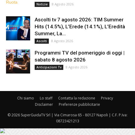
8 Agosto 2026
Notizie
Ascolti tv 7 agosto 2026: TIM Summer
Hits (14.5%), L’Erede (14.1%), L’Eredità
Summer, La...
8 Agosto 2026
Ascolti
Programmi TV del pomeriggio di oggi |
sabato 8 agosto 2026
8 Agosto 2026
Anticipazioni Tv
Chi siamo
Lo staff
Contatta la redazione
Privacy
Disclaimer
Preferenze pubblicitarie
© 2026 SuperGuidaTV Srl | Via Cimarosa 65 - 80127 Napoli | C.F. P.Iva:
08723421213