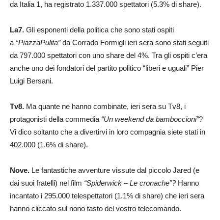
da Italia 1, ha registrato 1.337.000 spettatori (5.3% di share).
La7.
Gli esponenti della politica che sono stati ospiti
a
“PiazzaPulita”
da Corrado Formigli ieri sera sono stati seguiti
da 797.000 spettatori con uno share del 4%. Tra gli ospiti c’era
anche uno dei fondatori del partito politico “liberi e uguali” Pier
Luigi Bersani.
Tv8.
Ma quante ne hanno combinate, ieri sera su Tv8, i
protagonisti della commedia
“Un weekend da bamboccioni”
?
Vi dico soltanto che a divertirvi in loro compagnia siete stati in
402.000 (1.6% di share).
Nove.
Le fantastiche avventure vissute dal piccolo Jared (e
dai suoi fratelli) nel film
“Spiderwick – Le cronache”?
Hanno
incantato i 295.000 telespettatori (1.1% di share) che ieri sera
hanno cliccato sul nono tasto del vostro telecomando.