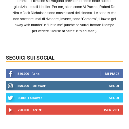
drama’ - i film che si svolgono prevalentemente nelle aule di
giustizia - e tutti i thriller. Per me, attori come Al Pacino, Robert De
Niro e Jack Nicholson sono mostri sacri del cinema. Le serie tv che
non smetterei mai di rivedere, invece, sono ‘Gomorra’, ‘How to get
away with murder’ e ‘Lie to me’ (anche se vorrei trovare il tempo
per vedere ‘House of cards’ e ‘Mad Men’).
SEGUICI SUI SOCIAL
540,000
Fans
MI PIACE
550,000
Follower
SEGUI
9,300
Follower
SEGUI
290,000
Iscritti
ISCRIVITI