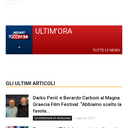
ULTIM'ORA
-
-
TUTTE LE NEWS
GLI ULTIMI ARTICOLI
Darko Perić e Berardo Carboni al Magna
Graecia Film Festival: “Abbiamo scelto la
favola...
6 Agosto 2026
Le interviste in esclusiva