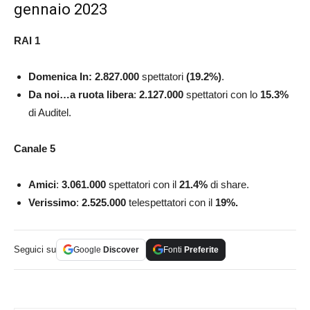
gennaio 2023
RAI 1
Domenica In: 2.827.000
spettatori
(19.2%)
.
Da noi…a ruota libera
:
2.127.000
spettatori con lo
15.3
%
di Auditel.
Canale 5
Amici
:
3.061.000
spettatori con il
21.4
%
di share.
Verissimo
:
2.525.000
telespettatori con il
19
%.
Seguici su
Google
Discover
Fonti
Preferite