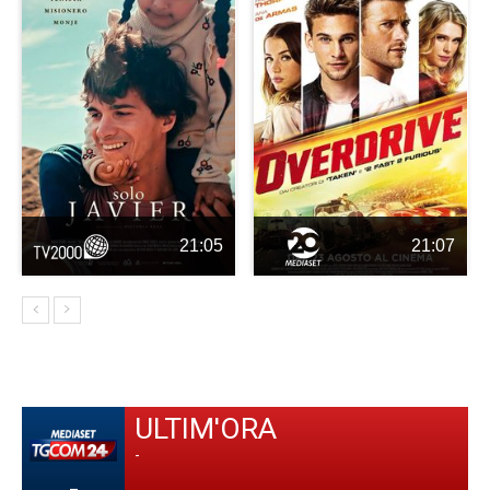
21:05
21:07
ULTIM'ORA
-
-