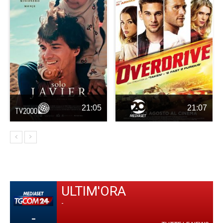
21:05
21:07
ULTIM'ORA
-
-