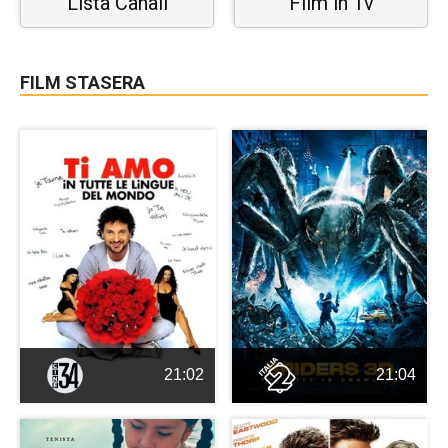
Lista Canali
Film in Tv
FILM STASERA
21:02
21:04