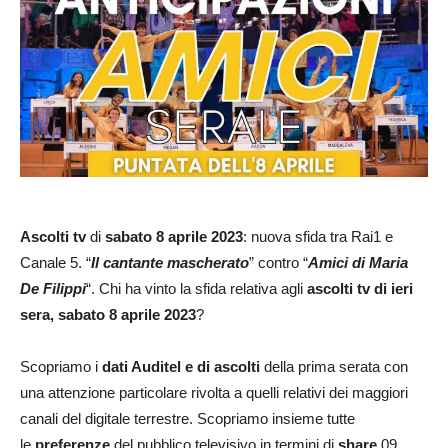
Ascolti
tv
di
sabato
8 aprile
2023
: nuova sfida tra Rai1 e
Canale 5. “
Il cantante mascherato
” contro “
Amici di Maria
De Filippi
“. Chi ha vinto la sfida relativa agli
ascolti tv di ieri
sera, sabato 8 aprile 2023
?
Scopriamo i
dati Auditel e di ascolti
della prima serata con
una attenzione particolare rivolta a quelli relativi dei maggiori
canali del digitale terrestre. Scopriamo insieme tutte
le
preferenze
del pubblico televisivo in termini di
share
.09