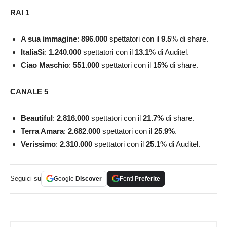
RAI 1
A sua immagine
:
896.000
spettatori con il
9.5
% di share.
ItaliaSì
:
1.240.000
spettatori con il
13.1
% di Auditel.
Ciao Maschio
:
551.000
spettatori con il
15
%
di share.
CANALE 5
Beautiful
:
2.816.000
spettatori con il
21.7
%
di share.
Terra Amara
:
2.682.000
spettatori con il
25.9
%
.
Verissimo
:
2.310.000
spettatori con il
25.1
% di Auditel.
Seguici su
Google
Discover
Fonti
Preferite