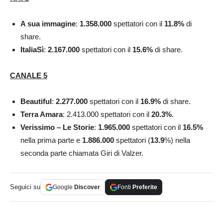
A sua immagine
:
1.358.000
spettatori con il
11.8
%
di
share.
ItaliaSì
:
2.167.000
spettatori con il
15.6
%
di share.
CANALE 5
Beautiful
:
2.277.000
spettatori con il
16.9
%
di share.
Terra Amara
: 2.413.000 spettatori con il
20.3
%
.
Verissimo – Le Storie
:
1.965.000
spettatori con il
16.5
%
nella prima parte e
1.886.000
spettatori (
13.9
%) nella
seconda parte chiamata Giri di Valzer.
Seguici su
Google
Discover
Fonti
Preferite