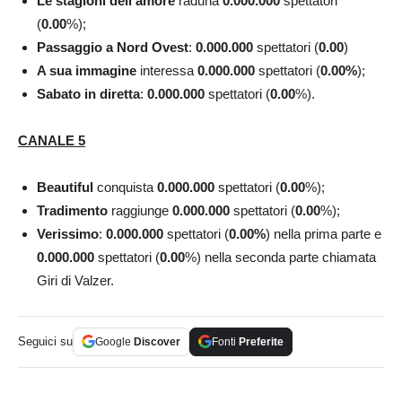
Le stagioni dell’amore
raduna
0.000.000
spettatori
(
0.00
%);
Passaggio a Nord Ovest
:
0.000.000
spettatori (
0.00
)
A sua immagine
interessa
0.000.000
spettatori (
0.00
%
);
Sabato in diretta
:
0.000.000
spettatori (
0.00
%).
CANALE 5
Beautiful
conquista
0.000.000
spettatori (
0.00
%);
Tradimento
raggiunge
0.000.000
spettatori (
0.00
%);
Verissimo
:
0.000.000
spettatori (
0.00
%
) nella prima parte e
0.000.000
spettatori (
0.00
%) nella seconda parte chiamata
Giri di Valzer.
Seguici su
Google
Discover
Fonti
Preferite