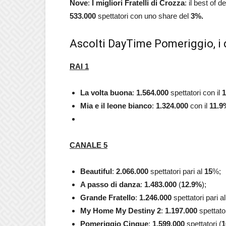
Nove
:
I migliori
Fratelli di Crozza
: il best of
533.000
spettatori con uno share del
3
%
.
Ascolti DayTime Pomeriggio, i 
RAI 1
La volta buona
:
1.564.000
spettatori con il
1
Mia e il leone bianco
:
1.324.000
con il
11.9
CANALE 5
Beautiful
:
2.066.000
spettatori pari al
15
%;
A passo di danza
:
1.483.000
(
12.9
%
);
Grande Fratello
:
1.246.000
spettatori pari a
My Home My Destiny 2
:
1.197.000
spettator
Pomeriggio Cinque
:
1.599.000
spettatori (
1