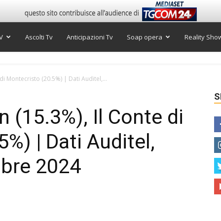
V
Ascolti Tv
Anticipazioni Tv
Soap opera
Reality Sho
 di Montecristo (20.5%) | Dati Auditel,...
S
n (15.3%), Il Conte di
%) | Dati Auditel,
mbre 2024