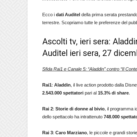
Ecco i
dati Auditel
della prima serata prestando a
terrestre. Scopriamo tutte le preferenze del pubbl
Ascolti tv, ieri sera: Aladd
Auditel ieri sera, 27 dice
Sfida Rai1 e Canale 5: “Aladdin” contro “Il Conte
Rai1
:
Aladdin
, il live action prodotto dalla Dis
2.543.000 spettatori
pari al
15.3
% di share
.
Rai 2
:
Storie di donne al bivio
, il programma 
dello spettacolo ha intrattenuto
748.000 spettato
Rai 3
:
Caro
Marziano
, le piccole e grandi stor