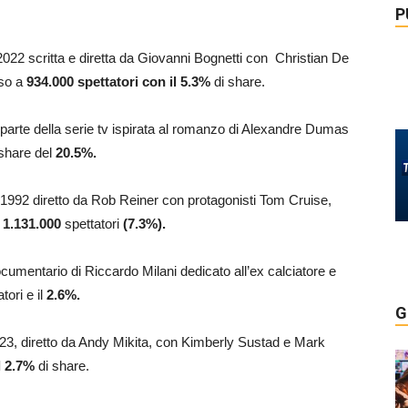
P
022 scritta e diretta da Giovanni Bognetti con Christian De
iso a
934.000
spettatori con il 5.3
%
di share.
 parte della serie tv ispirata al romanzo di Alexandre Dumas
 share del
20.5
%.
l 1992 diretto da Rob Reiner con protagonisti Tom Cruise,
o
1.131.000
spettatori
(7.3%)
.
documentario di Riccardo Milani dedicato all’ex calciatore e
tori e il
2.6
%.
G
l 2023, diretto da Andy Mikita, con Kimberly Sustad e Mark
l 2.7%
di share.