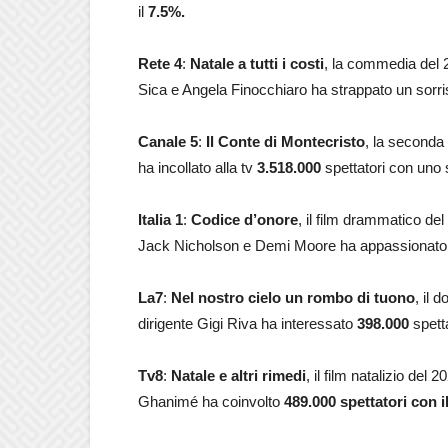
il
7.5
%
.
Rete 4
:
Natale a tutti i costi
, la commedia del 2
Sica e Angela Finocchiaro ha strappato un sorr
Canale 5
:
Il Conte di Montecristo
, la seconda
ha incollato alla tv
3.518.000
spettatori con uno
Italia 1
:
Codice d’onore
, il film drammatico de
Jack Nicholson e Demi Moore ha appassionat
La7
:
Nel nostro cielo un rombo di tuono
, il 
dirigente Gigi Riva ha interessato
398.000
spetta
Tv8
:
Natale e altri rimedi
, il film natalizio de
Ghanimé ha coinvolto
489.000
spettatori con i