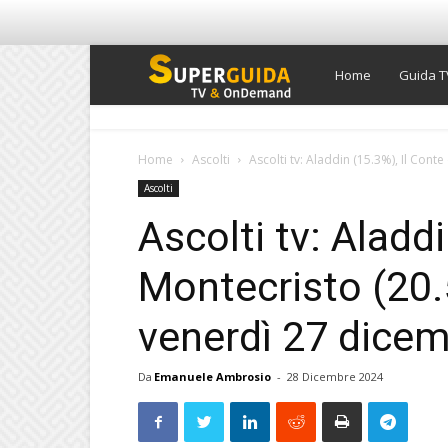
Super
Home
Guida T
Guida
Home
Ascolti
Ascolti tv: Aladdin (15.3%), Il Conte
Ascolti
TV
Ascolti tv: Aladdi
Montecristo (20.5
venerdì 27 dice
Da
Emanuele Ambrosio
-
28 Dicembre 2024