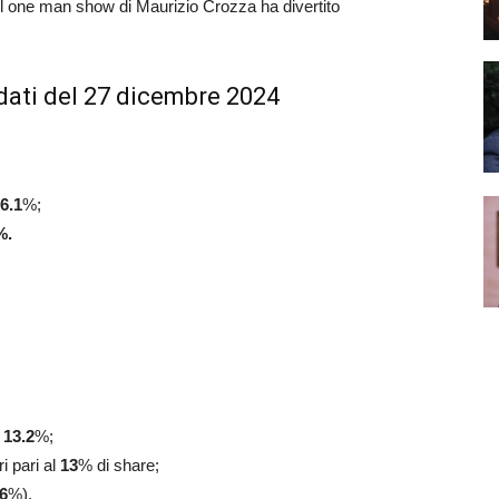
 del one man show di Maurizio Crozza ha divertito
dati del 27 dicembre 2024
6.1
%;
%.
l
13.2
%;
i pari al
13
% di share;
6
%).