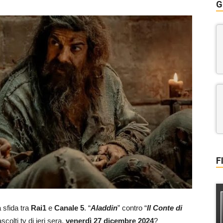
G
F
 sfida tra
Rai1
e
Canale 5
. “
Aladdin
” contro “
Il Conte di
ascolti tv di ieri sera,
venerdì 27 dicembre 2024
?