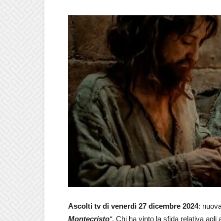
Ascolti
tv di venerdì 27 dicembre 2024
: nuova
Montecristo
“
. Chi ha vinto la sfida relativa agli 