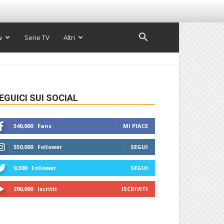
w
Serie TV
Altri
EGUICI SUI SOCIAL
540,000
Fans
MI PIACE
550,000
Follower
SEGUI
9,300
Follower
SEGUI
290,000
Iscritti
ISCRIVITI