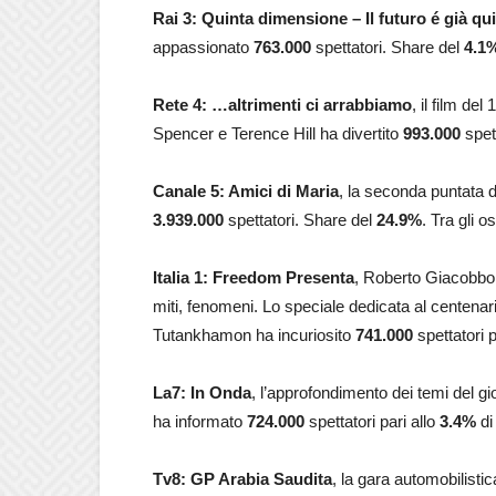
Rai 3: Quinta dimensione – Il futuro é già qui
appassionato
763.000
spettatori. Share del
4.1
Rete 4: …altrimenti ci arrabbiamo
, il film de
Spencer e Terence Hill ha divertito
993.000
spet
Canale 5: Amici di Maria
, la seconda puntata d
3.939.000
spettatori. Share del
24.9%
. Tra gli o
Italia 1: Freedom Presenta
, Roberto Giacobbo p
miti, fenomeni. Lo speciale dedicata al centena
Tutankhamon ha incuriosito
741.000
spettatori p
La7: In Onda
, l’approfondimento dei temi del 
ha informato
724.000
spettatori pari allo
3.4%
di 
Tv8: GP Arabia Saudita
, la gara automobilisti