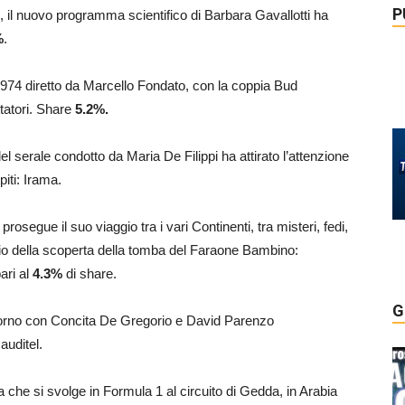
P
, il nuovo programma scientifico di Barbara Gavallotti ha
%
.
l 1974 diretto da Marcello Fondato, con la coppia Bud
tatori. Share
5.2%.
el serale condotto da Maria De Filippi ha attirato l’attenzione
spiti: Irama.
rosegue il suo viaggio tra i vari Continenti, tra misteri, fedi,
rio della scoperta della tomba del Faraone Bambino:
ari al
4.3%
di share.
G
giorno con Concita De Gregorio e David Parenzo
auditel.
ca che si svolge in Formula 1 al circuito di Gedda, in Arabia