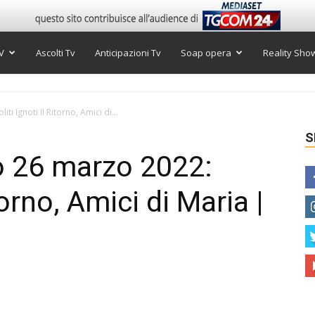
V
Ascolti Tv
Anticipazioni Tv
Soap opera
Reality Sho
ti Ignoti Il Ritorno, Amici di...
S
to 26 marzo 2022:
torno, Amici di Maria |