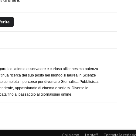
% di share.
ferite
ogorroico, attento osservatore e curioso all'ennesima potenza.
tinua ricerca del suo posto nel mondo si laurea in Scienze
completa il percorso per diventare Giornalista Pubblicista.
endente, appassionato di cinema e serie tv. Diverse le
pata fino al passaggio al giornalismo online.
Chi siamo
Lo staff
Contatta la redazi