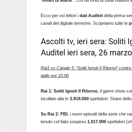
“
Amici di Maria”
. Chi ha vinto la sfida relativa 
Ecco per voi lettori i
dati Auditel
della prima se
canali del digitale terrestre. Scopriamo tutte le
p
Ascolti tv, ieri sera: Soliti
Auditel ieri sera, 26 marz
Rai1 vs Canale 5: “Soliti Ignoti Il Ritorno” cont
dalle ore 10.00
Rai 1: Soliti Ignoti Il Ritorno
, il game show co
incollato alla tv
2.819.000
spettatori. Share dell
Su Rai 2: FBI
, i nuovi episodi della serie che ra
tenuto col fiato sospeso
1.017.000
spettatori (s