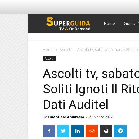
Super
Home
Guida T
Guida
Home
Ascolti
Ascolti tv, sabato 26 marzo 2022: Soli
Ascolti
TV
Ascolti tv, saba
Soliti Ignoti Il Ri
Dati Auditel
Da
Emanuele Ambrosio
-
27 Marzo 2022