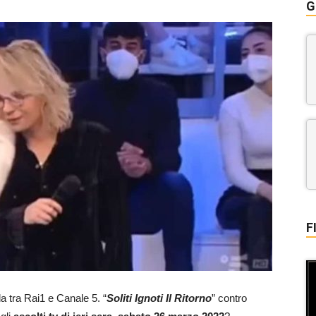
G
F
da tra Rai1 e Canale 5. “
Soliti Ignoti Il Ritorno
” contro