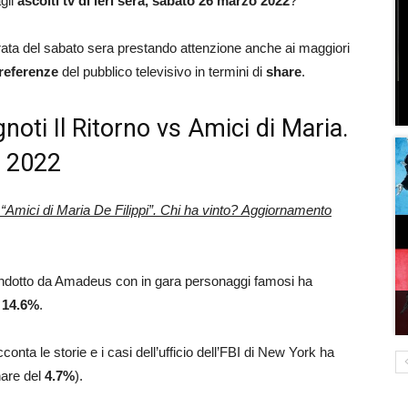
agli
ascolti tv di ieri sera, sabato 26 marzo 2022
?
rata del sabato sera prestando attenzione anche ai maggiori
referenze
del pubblico televisivo in termini di
share
.
 Ignoti Il Ritorno vs Amici di Maria.
o 2022
ro “Amici di Maria De Filippi”. Chi ha vinto? Aggiornamento
ndotto da Amadeus con in gara personaggi famosi ha
o
14.6%
.
cconta le storie e i casi dell’ufficio dell’FBI di New York ha
hare del
4.7%
).