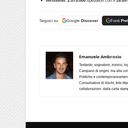
Verissimo
:
2.075.000
spettatori con il
19.05
Seguici su
Google
Discover
Fonti
Pre
Emanuele Ambrosio
Testardo, sognatore, ironico, l
Campano di origini, ma alla con
Politiche e contemporaneamente 
Consumatore di dischi, tele-dip
collaborazioni: dalla carta stam