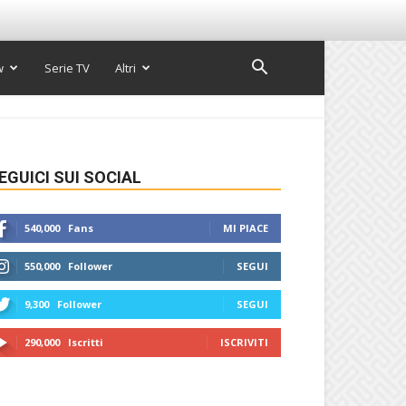
w
Serie TV
Altri
EGUICI SUI SOCIAL
540,000
Fans
MI PIACE
550,000
Follower
SEGUI
9,300
Follower
SEGUI
290,000
Iscritti
ISCRIVITI