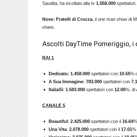
Saudita, ha incollato alla tv
1.058.000
spettatori
Nove: Fratelli di Crozza
, il one man show di M
share.
Ascolti DayTime Pomeriggio, i 
RAI 1
Dedicato
: 1.458.000
spettatori con
10.55
% d
A Sua Immagine:
783.000
spettatori con
7.
ItaliaSì
:
1.583.000
spettatori con
12.00
%. di 
CANALE 5
Beautiful
:
2.425.000
spettatori con il
16.64
%
Una Vita
:
2.078.000
spettatori con il
17.01
% 