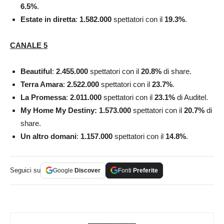
6.5
%
.
Estate in diretta
:
1.582.000
spettatori con il
19.3
%
.
CANALE 5
Beautiful
:
2.455.000
spettatori con il
20.8
%
di share.
Terra Amara
:
2.522.000
spettatori con il
23.7
%
.
La Promessa
:
2.011.000
spettatori con il
23.1
%
di Auditel.
My Home My Destiny: 1.573.000
spettatori con il
20.7
%
di
share.
Un altro domani
:
1.157.000
spettatori con il
14.8
%
.
Seguici su
Google
Discover
Fonti
Preferite