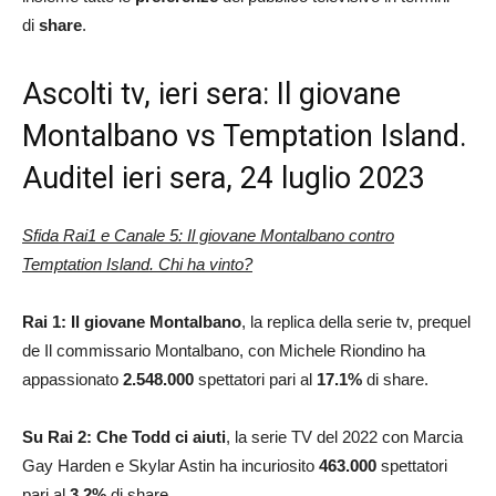
di
share
.
Ascolti tv, ieri sera: Il giovane
Montalbano vs Temptation Island.
Auditel ieri sera, 24 luglio 2023
Sfida Rai1 e Canale 5: Il giovane Montalbano contro
Temptation Island. Chi ha vinto?
Rai 1: Il giovane Montalbano
, la replica della serie tv, prequel
de Il commissario Montalbano, con Michele Riondino ha
appassionato
2.548.000
spettatori pari al
17.1
%
di share.
Su Rai 2:
Che Todd ci aiuti
, la serie TV del 2022 con Marcia
Gay Harden e Skylar Astin ha incuriosito
463.000
spettatori
pari al
3.2
%
di share.