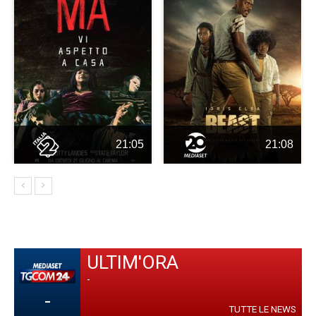
21:05
21:08
ULTIM'ORA
-
-
TUTTE LE NEWS