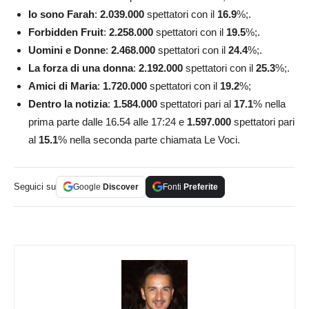
Io sono Farah
:
2.039.000
spettatori con il
16.9
%;.
Forbidden Fruit
:
2.258.000
spettatori con il
19.5
%;.
Uomini e Donne
:
2.468.000
spettatori con il
24.4
%;.
La forza di una donna
:
2.192.000
spettatori con il
25.3
%;.
Amici di Maria
:
1.720.000
spettatori con il
19.2
%;
Dentro la notizia
:
1.584.000
spettatori pari al
17.1
% nella
prima parte dalle 16.54 alle 17:24 e
1.597.000
spettatori pari
al
15.1
% nella seconda parte chiamata Le Voci.
Seguici su
Google
Discover
Fonti
Preferite