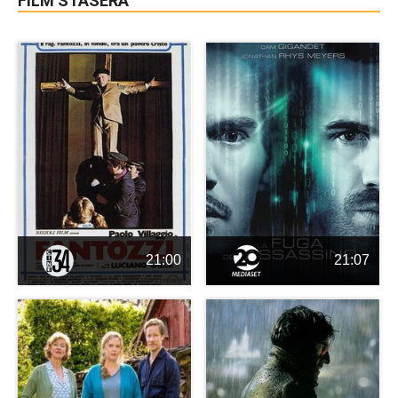
FILM STASERA
21:00
21:07