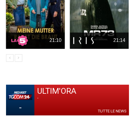
21:10
21:14
ULTIM'ORA
-
-
TUTTE LE NEWS