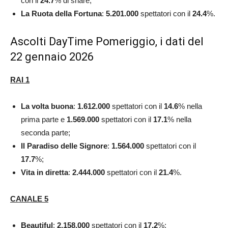
con il
24.7
% di share;
La Ruota della Fortuna
:
5.201.000
spettatori con il
24.4
%.
Ascolti DayTime Pomeriggio, i dati del
22 gennaio 2026
RAI 1
La volta buona
:
1.612.000
spettatori con il
14.6
% nella
prima parte e
1.569.000
spettatori con il
17.1
% nella
seconda parte;
Il Paradiso delle Signore
:
1.564.000
spettatori con il
17.7
%;
Vita in diretta
:
2.444.000
spettatori con il
21.4
%.
CANALE 5
Beautiful
:
2.158.000
spettatori con il
17.2
%;