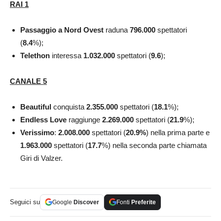
RAI 1
Passaggio a Nord Ovest
raduna
796.000
spettatori
(
8.4
%);
Telethon
interessa
1.032.000
spettatori (
9.6
);
CANALE 5
Beautiful
conquista
2.355.000
spettatori (
18.1
%);
Endless Love
raggiunge
2.269.000
spettatori (
21.9
%);
Verissimo
:
2.008.000
spettatori (
20.9
%
) nella prima parte e
1.963.000
spettatori (
17.7
%) nella seconda parte chiamata
Giri di Valzer.
Seguici su
Google
Discover
Fonti
Preferite