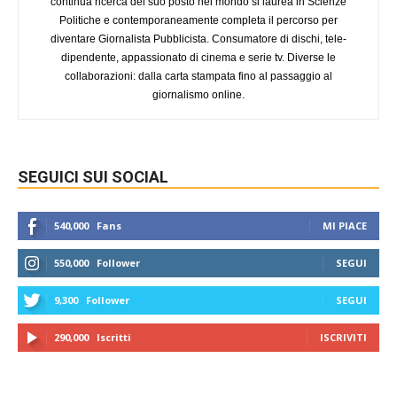
continua ricerca del suo posto nel mondo si laurea in Scienze
Politiche e contemporaneamente completa il percorso per
diventare Giornalista Pubblicista. Consumatore di dischi, tele-
dipendente, appassionato di cinema e serie tv. Diverse le
collaborazioni: dalla carta stampata fino al passaggio al
giornalismo online.
SEGUICI SUI SOCIAL
540,000
Fans
MI PIACE
550,000
Follower
SEGUI
9,300
Follower
SEGUI
290,000
Iscritti
ISCRIVITI