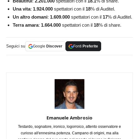
Beautiful
:
2.201.000
spettatori con il
18.1
% di share.
Una vita
:
1.924.000
spettatori con il
18
% di Auditel.
Un altro domani
:
1.609.000
spettatori con il
17
% di Auditel.
Terra amara
:
1.664.000
spettatori con il
18
% di share.
Seguici su
Google
Discover
Fonti
Preferite
Emanuele Ambrosio
Testardo, sognatore, ironico, logorroico, attento osservatore e
curioso all'ennesima potenza. Campano di origini, ma alla