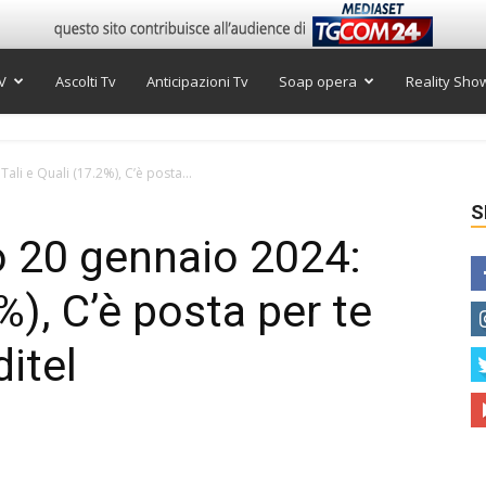
V
Ascolti Tv
Anticipazioni Tv
Soap opera
Reality Sho
ali e Quali (17.2%), C’è posta...
S
to 20 gennaio 2024:
%), C’è posta per te
ditel