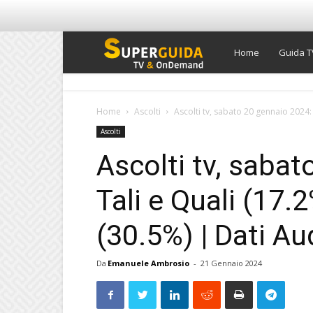
Super
Home
Guida T
Guida
Home
Ascolti
Ascolti tv, sabato 20 gennaio 2024: T
Ascolti
TV
Ascolti tv, saba
Tali e Quali (17.2
(30.5%) | Dati Au
Da
Emanuele Ambrosio
-
21 Gennaio 2024