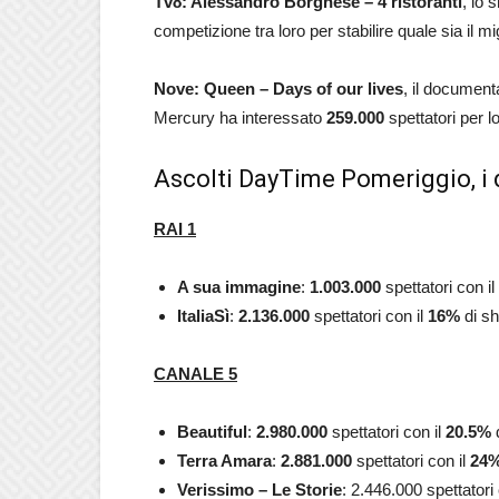
Tv8: Alessandro Borghese – 4 ristoranti
, lo 
competizione tra loro per stabilire quale sia il mi
Nove: Queen – Days of our lives
, il document
Mercury ha interessato
259.000
spettatori per l
Ascolti DayTime Pomeriggio, i 
RAI 1
A sua immagine
:
1.003.000
spettatori con il
ItaliaSì
:
2.136.000
spettatori con il
16
%
di s
CANALE 5
Beautiful
:
2.980.000
spettatori con il
20.5
%
Terra Amara
:
2.881.000
spettatori con il
24
Verissimo – Le Storie
: 2.446.000 spettatori