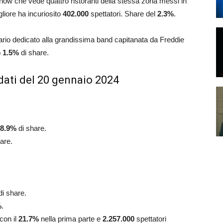
show che vede quattro ristoranti della stessa zona messi in
gliore ha incuriosito
402.000
spettatori. Share del
2.3
%
.
ario dedicato alla grandissima band capitanata da Freddie
o
1.5
%
di share.
dati del 20 gennaio 2024
8.9
%
di share.
hare.
di share.
%
.
 con il
21.7
%
nella prima parte e
2.257.000
spettatori