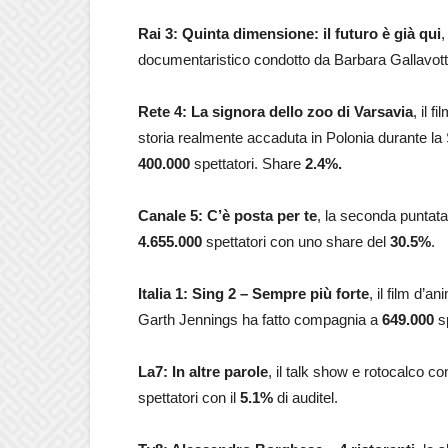
Rai 3: Quinta dimensione: il futuro è già qui
,
documentaristico condotto da Barbara Gallavott
Rete 4: La signora dello zoo di Varsavia
, il 
storia realmente accaduta in Polonia durante 
400.000
spettatori. Share
2.4
%.
Canale 5: C’è posta per te
, la seconda puntata
4.655.000
spettatori con uno share del
30.5
%
.
Italia 1: Sing 2 – Sempre più forte
, il film d’a
Garth Jennings ha fatto compagnia a
649.000
sp
La7: In altre parole
, il talk show e rotocalco 
spettatori con il
5.1
%
di auditel.