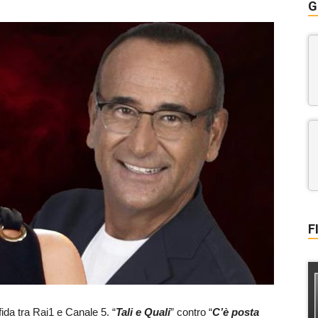
G
F
fida tra Rai1 e Canale 5. “
Tali e Quali
” contro “
C’è posta