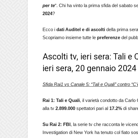
per te
“. Chi ha vinto la prima sfida del sabato se
2024
?
Ecco i
dati Auditel e di ascolti
della prima serat
Scopriamo insieme tutte le
preferenze
del pubb
Ascolti tv, ieri sera: Tali e
ieri sera, 20 gennaio 2024
Sfida Rai1 vs Canale 5: “Tali e Quali” contro
“C’
Rai 1: Tali e Quali
, il varietà condotto da Carlo
alla tv
2.899.000
spettatori pari al
17.2
%
di shar
Su Rai 2:
FBI
, la serie tv che racconta le vicen
Investigation di New York ha tenuto col fiato s