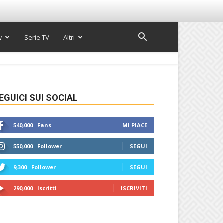
w
Serie TV
Altri
EGUICI SUI SOCIAL
540,000
Fans
MI PIACE
550,000
Follower
SEGUI
9,300
Follower
SEGUI
290,000
Iscritti
ISCRIVITI