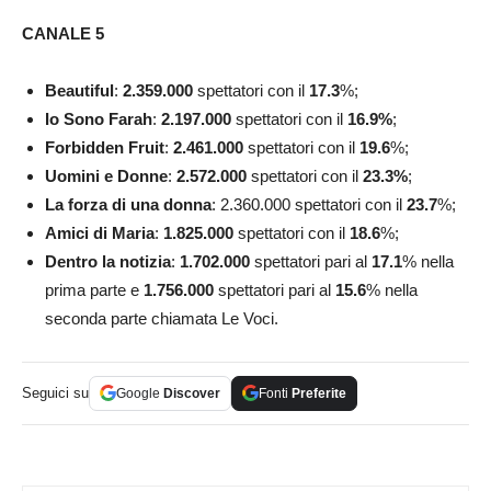
CANALE 5
Beautiful
:
2.359.000
spettatori con il
17.3
%;
Io Sono Farah
:
2.197.000
spettatori con il
16.9
%
;
Forbidden Fruit
:
2.461.000
spettatori con il
19.6
%;
Uomini e
Donne
:
2.572.000
spettatori con il
23.3
%
;
La forza di una donna
: 2.360.000 spettatori con il
23.7
%;
Amici di Maria
:
1.825.000
spettatori con il
18.6
%;
Dentro la notizia
:
1.702.000
spettatori pari al
17.1
% nella
prima parte e
1.756.000
spettatori pari al
15.6
% nella
seconda parte chiamata Le Voci.
Seguici su
Google
Discover
Fonti
Preferite