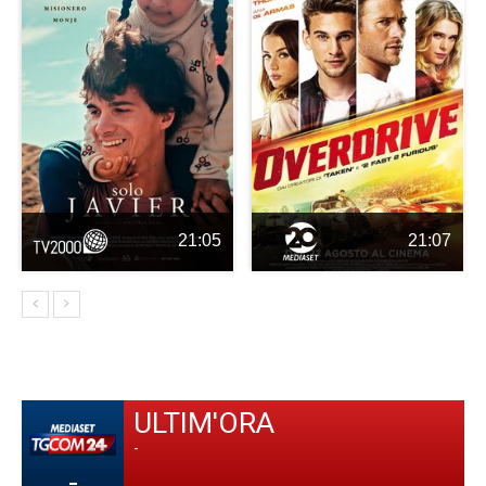
21:05
21:07
ULTIM'ORA
-
-