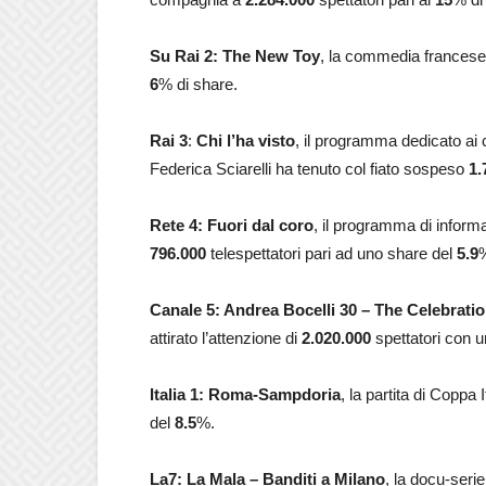
Su Rai 2: The New Toy
, la commedia francese 
6
% di share.
Rai 3
:
Chi l’ha visto
, il programma dedicato ai
Federica Sciarelli ha tenuto col fiato sospeso
1.
Rete 4: Fuori dal coro
, il programma di inform
796.000
telespettatori pari ad uno share del
5.9
Canale 5: Andrea Bocelli 30 – The Celebrati
attirato l’attenzione di
2.020.000
spettatori con 
Italia 1: Roma-Sampdoria
, la partita di Coppa 
del
8.5
%.
La7: La Mala – Banditi a Milano
, la docu-seri