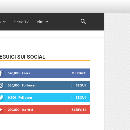
w
Serie TV
Altri
EGUICI SUI SOCIAL
540,000
Fans
MI PIACE
550,000
Follower
SEGUI
9,300
Follower
SEGUI
290,000
Iscritti
ISCRIVITI