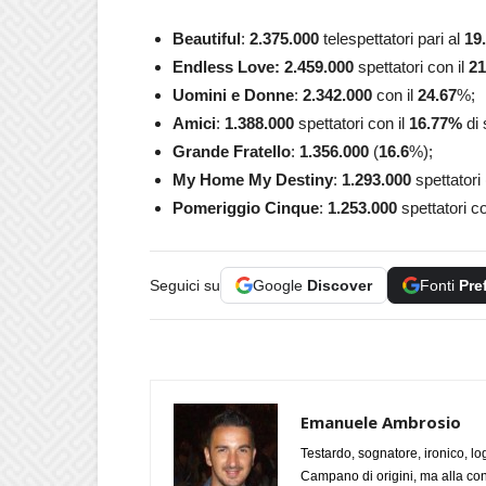
Beautiful
:
2.375.000
telespettatori pari al
19
Endless Love: 2.459.000
spettatori con il
21
Uomini e Donne
:
2.342.000
con il
24.67
%;
Amici
:
1.388.000
spettatori con il
16.77
%
di 
Grande Fratello
:
1.356.000
(
16.6
%);
My Home My Destiny
:
1.293.000
spettatori 
Pomeriggio Cinque
:
1.253.000
spettatori co
Seguici su
Google
Discover
Fonti
Pre
Emanuele Ambrosio
Testardo, sognatore, ironico, l
Campano di origini, ma alla con