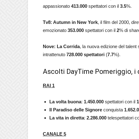
appassionato
413.000
spettatori con il
3.5
%.
Tv8: Autumn in New York
, il film del 2000, 
emozionato
353.000
spettatori con il
2
% di shar
Nove: La Corrida
, la nuova edizione del tale
intrattenuto
728.000 spettatori
(
7.7
%).
Ascolti DayTime Pomeriggio, i 
RAI 1
La volta buona
:
1.450.000
spettatori con il
1
Il Paradiso delle Signore
conquista
1.652.
La vita in diretta
:
2.286.000
telespettatori c
CANALE 5