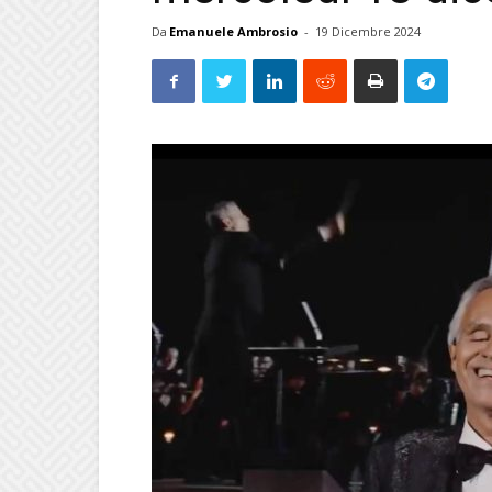
Da
Emanuele Ambrosio
-
19 Dicembre 2024