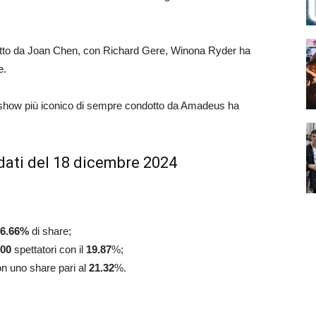
diretto da Joan Chen, con Richard Gere, Winona Ryder ha
e.
nt show più iconico di sempre condotto da Amadeus ha
dati del 18 dicembre 2024
6.66
%
di share;
000
spettatori con il
19.87
%;
on uno share pari al
21.32
%.