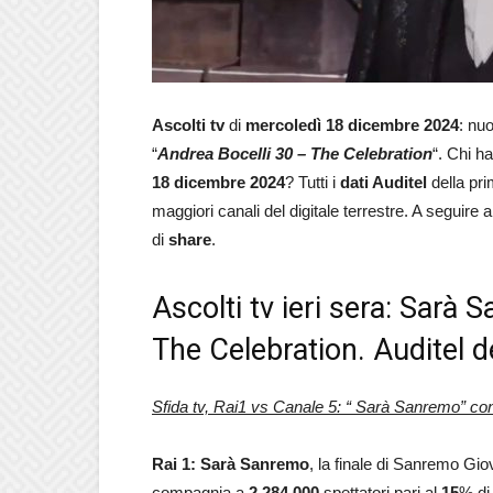
Ascolti tv
di
mercoledì 18 dicembre 2024
: nu
“
Andrea Bocelli 30 – The Celebration
“. Chi ha
18 dicembre
2024
? Tutti i
dati Auditel
della pr
maggiori canali del digitale terrestre. A seguire
di
share
.
Ascolti tv ieri sera: Sarà
The Celebration. Auditel 
Sfida tv, Rai1 vs Canale 5: “ Sarà Sanremo” con
Rai 1: Sarà Sanremo
, la finale di Sanremo Gi
compagnia a
2.284.000
spettatori pari al
15
% di