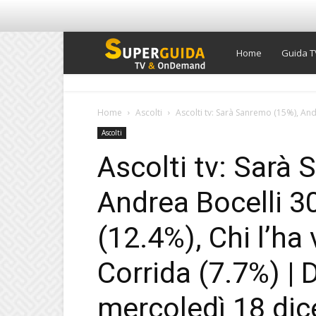
Super
Home
Guida T
Guida
Home
Ascolti
Ascolti tv: Sarà Sanremo (15%), And
Ascolti
TV
Ascolti tv: Sarà
Andrea Bocelli 3
(12.4%), Chi l’ha
Corrida (7.7%) | D
mercoledì 18 di