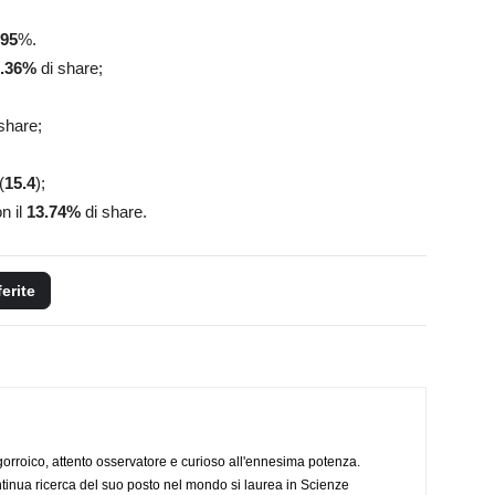
.95
%.
.36
%
di share;
share;
(
15.4
);
n il
13.74
%
di share.
ferite
ogorroico, attento osservatore e curioso all'ennesima potenza.
tinua ricerca del suo posto nel mondo si laurea in Scienze