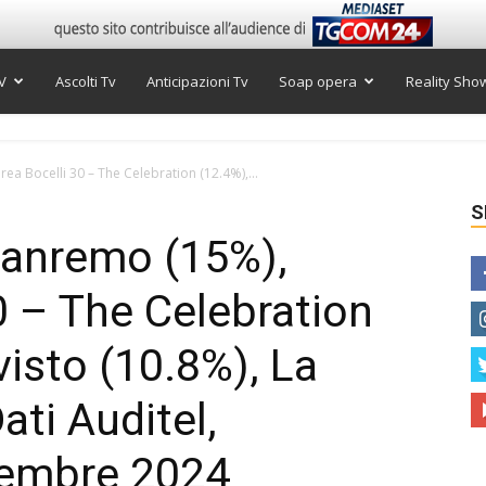
V
Ascolti Tv
Anticipazioni Tv
Soap opera
Reality Sho
rea Bocelli 30 – The Celebration (12.4%),...
S
 Sanremo (15%),
0 – The Celebration
 visto (10.8%), La
ati Auditel,
cembre 2024