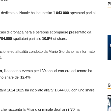
P
dedicata al Natale ha incuriosito
1.043.000
spettatori pari al
 casi di cronaca nera e persone scomparse presentato da
704.000
spettatori pari allo
10.8
%
di share.
azione ed attualità condotto da Mario Giordano ha informato
%.
on
, il concerto-evento per i 30 anni di carriera del tenore ha
uno share del
12.4
%.
G
Italia 2024 2025 ha incollato alla tv
1.644.000
con uno share
e che racconta la Milano criminale degli anni ’70 ha