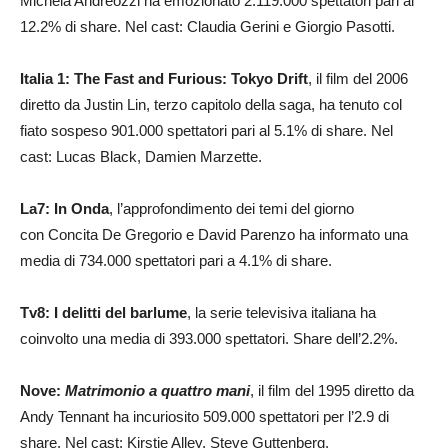
Michela Andreozzi ha emozionato 2.119.000 spettatori pari al
12.2% di share. Nel cast: Claudia Gerini e Giorgio Pasotti.
Italia 1: The Fast and Furious:
Tokyo Drift
, il film del 2006
diretto da Justin Lin, terzo capitolo della saga, ha tenuto col
fiato sospeso 901.000 spettatori pari al 5.1% di share. Nel
cast: Lucas Black, Damien Marzette.
La7: In Onda
, l’approfondimento dei temi del giorno
con Concita De Gregorio e David Parenzo ha informato una
media di 734.000 spettatori pari a 4.1% di share.
Tv8: I delitti del barlume
, la serie televisiva italiana ha
coinvolto una media di 393.000 spettatori. Share dell’2.2%.
Nove:
Matrimonio a quattro mani
, il film del 1995 diretto da
Andy Tennant ha incuriosito 509.000 spettatori per l’2.9 di
share. Nel cast: Kirstie Alley, Steve Guttenberg.