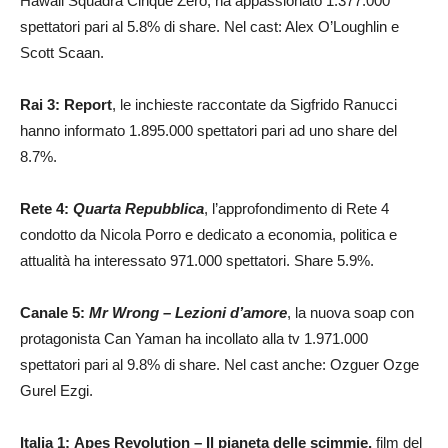
Hawaii Squadra Cinque Zero, ha appassionato 1.377.000
spettatori pari al 5.8% di share. Nel cast: Alex O’Loughlin e
Scott Scaan.
Rai 3: Report
, le inchieste raccontate da Sigfrido Ranucci
hanno informato 1.895.000 spettatori pari ad uno share del
8.7%.
Rete 4:
Quarta Repubblica
, l’approfondimento di Rete 4
condotto da Nicola Porro e dedicato a economia, politica e
attualità ha interessato 971.000 spettatori. Share 5.9%.
Canale 5:
Mr Wrong – Lezioni d’amore
, la nuova soap con
protagonista Can Yaman ha incollato alla tv 1.971.000
spettatori pari al 9.8% di share. Nel cast anche: Ozguer Ozge
Gurel Ezgi.
Italia 1: Apes Revolution – Il pianeta delle scimmie,
film del