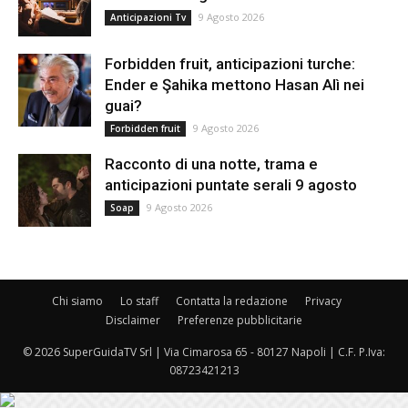
9 Agosto 2026
Anticipazioni Tv
Forbidden fruit, anticipazioni turche:
Ender e Şahika mettono Hasan Alì nei
guai?
9 Agosto 2026
Forbidden fruit
Racconto di una notte, trama e
anticipazioni puntate serali 9 agosto
9 Agosto 2026
Soap
Chi siamo
Lo staff
Contatta la redazione
Privacy
Disclaimer
Preferenze pubblicitarie
© 2026 SuperGuidaTV Srl | Via Cimarosa 65 - 80127 Napoli | C.F. P.Iva:
08723421213