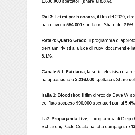
1.638.000
spettatori (share al
8.8
%
).
Rai 3
:
Lei mi parla ancora
, il film del 2020, d
ha coinvolto
554.000
spettatori. Share del
2.9
%
.
Rete 4
:
Quarto Grado
, il programma di approfon
trent’anni rivisti alla luce di nuovi documenti e i
8.1
%.
Canale 5
:
Il Patriarca
, la serie televisiva dram
ha appassionato
3.216.000
spettatori. Share de
Italia 1
:
Bloodshot
, il film diretto da Dave Wi
col fiato sospeso
990.000
spettatori pari al
5.4
La7
:
Propaganda Live
, il programma di Diego
Schianchi, Paolo Celata ha fatto compagnia
743