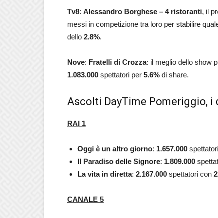
Tv8
:
Alessandro Borghese – 4 ristoranti
, il 
messi in competizione tra loro per stabilire qual
dello
2.8
%
.
Nove
:
Fratelli di Crozza
: il meglio dello show 
1.083.000
spettatori per
5.6
%
di share.
Ascolti DayTime Pomeriggio, i d
RAI 1
Oggi è un altro giorno
:
1.657.000
spettator
Il Paradiso delle Signore
:
1.809.000
spettat
La vita in diretta
:
2.167.000
spettatori con
2
CANALE 5