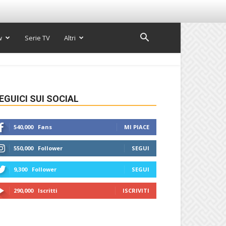
w
Serie TV
Altri
EGUICI SUI SOCIAL
540,000
Fans
MI PIACE
550,000
Follower
SEGUI
9,300
Follower
SEGUI
290,000
Iscritti
ISCRIVITI