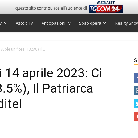
V
Ascolti Tv
Anticipazioni Tv
Soap opera
Reality Sho
vuole un fiore (13.5%), Il...
S
ì 14 aprile 2023: Ci
.5%), Il Patriarca
ditel