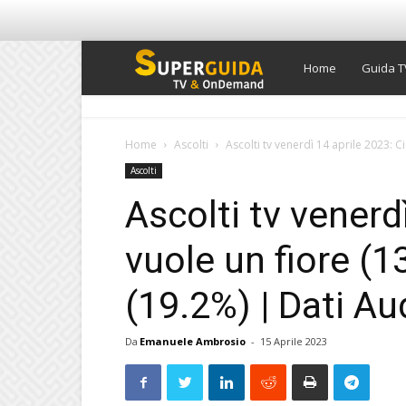
Super
Home
Guida T
Guida
Home
Ascolti
Ascolti tv venerdì 14 aprile 2023: Ci 
Ascolti
TV
Ascolti tv venerd
vuole un fiore (13
(19.2%) | Dati Au
Da
Emanuele Ambrosio
-
15 Aprile 2023