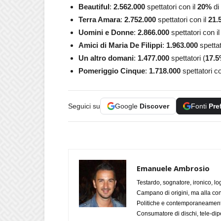
Beautiful
:
2.562.000
spettatori con il
20
%
di
Terra Amara
:
2.752.000
spettatori con il
21.
Uomini e Donne
:
2.866.000
spettatori con i
Amici di Maria De Filippi
:
1.963.000
spettat
Un altro domani
:
1.477.000
spettatori (
17.5
Pomeriggio Cinque
:
1.718.000
spettatori co
Seguici su
Google
Discover
Fonti
Pre
Emanuele Ambrosio
Testardo, sognatore, ironico, l
Campano di origini, ma alla con
Politiche e contemporaneamente 
Consumatore di dischi, tele-dip