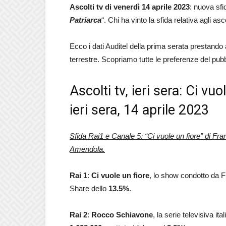
Ascolti tv di venerdì 14 aprile 2023
: nuova sfi
Patriarca
“. Chi ha vinto la sfida relativa agli asco
Ecco i dati Auditel della prima serata prestando at
terrestre. Scopriamo tutte le preferenze del pubbl
Ascolti tv, ieri sera: Ci vuo
ieri sera, 14 aprile 2023
Sfida Rai1 e Canale 5: “Ci vuole un fiore” di Fr
Amendola.
Rai 1
:
Ci vuole un fiore
, lo show condotto da F
Share dello
13.5
%
.
Rai 2
:
Rocco Schiavone
, la serie televisiva i