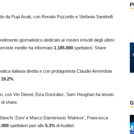
P
iretto da Pupi Avati, con Renato Pozzetto e Stefania Sandrelli
dimento giornalistico dedicato ai misteri irrisolti degli ultimi
nterviste inedite ha informato
1.185.000
spettatori. Share
matica italiana diretta e con protagonista Claudio Amendola
l
19.2
%
.
lson, con Vin Diesel, Eiza González, Sam Heughan ha tenuto
%
di share.
G
 Bianchi ‘Zoro’ e Marco Dambriosio ‘Makkox’, Francesca
.000
spettatori pari allo
5.3
%
di Auditel.