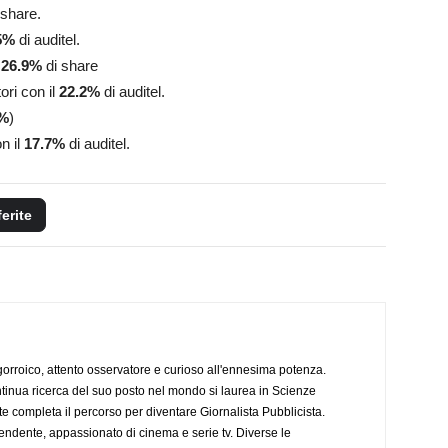
 share.
5
%
di
auditel.
l
26.9
%
di share
ori con il
22.2
%
di auditel.
%
)
n il
17.7
%
di
auditel.
ferite
ogorroico, attento osservatore e curioso all'ennesima potenza.
tinua ricerca del suo posto nel mondo si laurea in Scienze
completa il percorso per diventare Giornalista Pubblicista.
endente, appassionato di cinema e serie tv. Diverse le