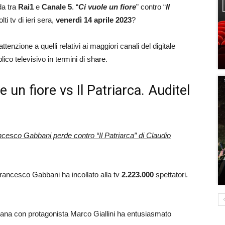
da tra
Rai1
e
Canale 5
. “
Ci vuole un fiore
” contro “
Il
lti tv di ieri sera,
venerdì 14 aprile 2023
?
tenzione a quelli relativi ai maggiori canali del digitale
ico televisivo in termini di share.
le un fiore vs Il Patriarca. Auditel
ancesco Gabbani perde contro “Il Patriarca” di Claudio
rancesco Gabbani ha incollato alla tv
2.223.000
spettatori.
taliana con protagonista Marco Giallini ha entusiasmato