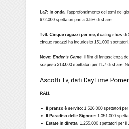
La7: In onda
, l’approfondimento dei temi del 
672.000 spettatori pari a 3.5% di share.
Tv8: Cinque ragazzi per me
, il dating show d
cinque ragazzi ha incuriosito 151.000 spettatori
Nove:
Ender’s Game
, il film di fantascienza d
sospeso 313.000 spettatori per l’1.7 di share. Ne
Ascolti Tv, dati DayTime Pomeri
RAI1
Il pranzo è servito
: 1.526.000 spettatori per
Il Paradiso delle Signore:
1.051.000
spettat
Estate in diretta
: 1.255.000
spettatori per i