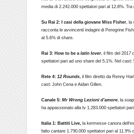
media di 2.242.000 spettatori pari al 12.8%. Tra
Su Rai 2: I casi della giovane Miss Fisher
, la
racconta le avvincenti indagini di Peregrine Fish
al 5.6% di share.
Rai 3: How to be a
latin lover
, il film del 201
spettatori pari ad uno share del 5.1%. Nel cas
Rete 4:
12 Rounds
, il film diretto da Renny Ha
cast: John Cena e Aidan Gillen.
Canale 5:
Mr Wrong Lezioni d’amore
, la soa
ha appassionato alla tv 1.283.000 spettatori pari
Italia 1: Battiti Live,
la kermesse canora dell’es
fatto cantare 1.790.000 spettatori pari al 11.9% d