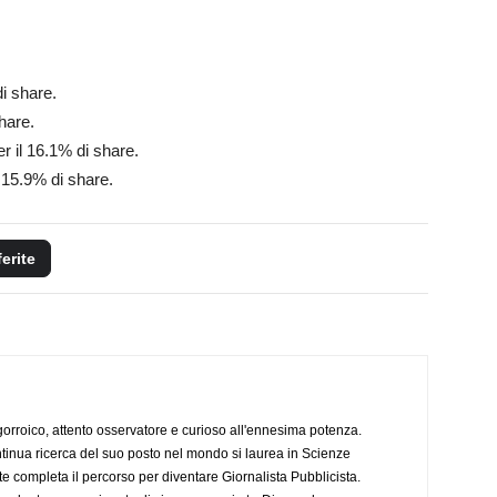
di share.
share.
er il 16.1% di share.
l 15.9% di share.
ferite
ogorroico, attento osservatore e curioso all'ennesima potenza.
tinua ricerca del suo posto nel mondo si laurea in Scienze
completa il percorso per diventare Giornalista Pubblicista.