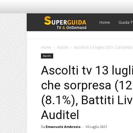
Super
Home
Guida T
Guida
Home
Ascolti
Ascolti tv 13 luglio 2021: Carràmba
Ascolti
TV
Ascolti tv 13 lu
che sorpresa (1
(8.1%), Battiti Li
Auditel
Da
Emanuele Ambrosio
-
14 Luglio 2021