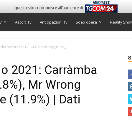
V
Ascolti Tv
Anticipazioni Tv
Soap opera
Reality Sho
 che sorpresa (12.8%), Mr Wrong (8.1%),...
S
glio 2021: Carràmba
2.8%), Mr Wrong
ve (11.9%) | Dati