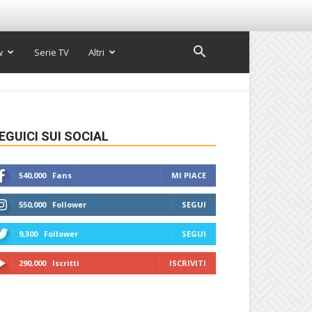
w
Serie TV
Altri
EGUICI SUI SOCIAL
540,000
Fans
MI PIACE
550,000
Follower
SEGUI
9,300
Follower
SEGUI
290,000
Iscritti
ISCRIVITI