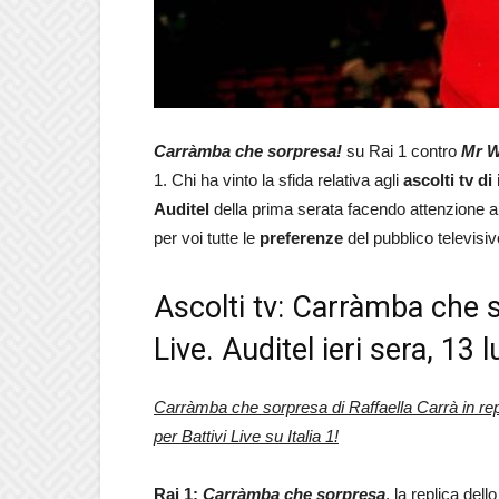
Carràmba che sorpresa!
su Rai 1 contro
Mr W
1. Chi ha vinto la sfida relativa agli
ascolti tv di
Auditel
della prima serata facendo attenzione ai d
per voi tutte le
preferenze
del pubblico televisiv
Ascolti tv: Carràmba che 
Live. Auditel ieri sera, 13 
Carràmba che sorpresa di Raffaella Carrà in re
per Battivi Live su Italia 1!
Rai 1:
Carràmba che sorpresa
, la replica de