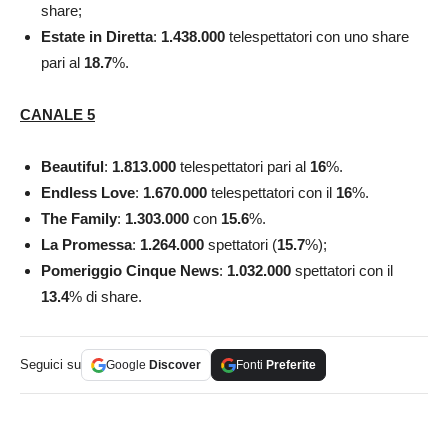
share;
Estate in Diretta
:
1.438.000
telespettatori con uno share
pari al
18.7
%.
CANALE 5
Beautiful
:
1.813.000
telespettatori pari al
16
%.
Endless Love
:
1.670.000
telespettatori con il
16
%.
The Family
:
1.303.000
con
15.6
%.
La Promessa
:
1.264.000
spettatori (
15.7
%);
Pomeriggio Cinque News
:
1.032.000
spettatori con il
13.4
% di share.
Seguici su
Google
Discover
Fonti
Preferite