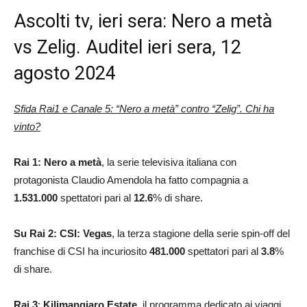
Ascolti tv, ieri sera: Nero a metà
vs Zelig. Auditel ieri sera, 12
agosto 2024
Sfida Rai1 e Canale 5: “Nero a metà” contro “Zelig”. Chi ha
vinto?
Rai 1: Nero a metà
, la serie televisiva italiana con
protagonista Claudio Amendola ha fatto compagnia a
1.531.000
spettatori pari al
12.6
% di share.
Su Rai 2: CSI: Vegas
, la terza stagione della serie spin-off del
franchise di CSI ha incuriosito
481.000
spettatori pari al
3.8
%
di share.
Rai 3
:
Kilimangiaro Estate
, il programma dedicato ai viaggi,