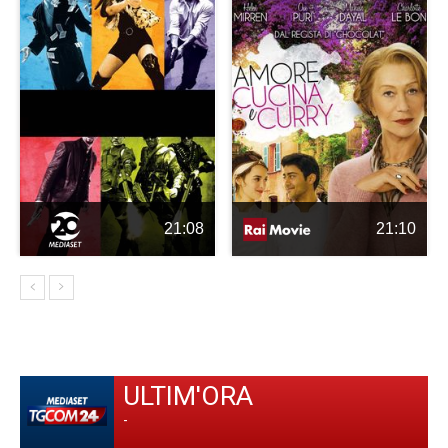
21:08
21:10
ULTIM'ORA
-