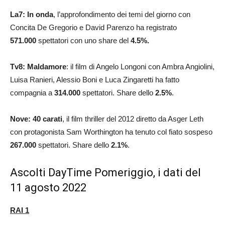
La7: In onda
, l’approfondimento dei temi del giorno con
Concita De Gregorio e David Parenzo ha registrato
571.000
spettatori con uno share del
4.5
%
.
Tv8: Maldamore
: il film di Angelo Longoni con Ambra Angiolini,
Luisa Ranieri, Alessio Boni e Luca Zingaretti ha fatto
compagnia a
314.000
spettatori. Share dello
2.5
%
.
Nove: 40 carati
, il film thriller del 2012 diretto da Asger Leth
con protagonista Sam Worthington ha tenuto col fiato sospeso
267.000
spettatori. Share dello
2.1
%
.
Ascolti DayTime Pomeriggio, i dati del
11 agosto 2022
RAI 1