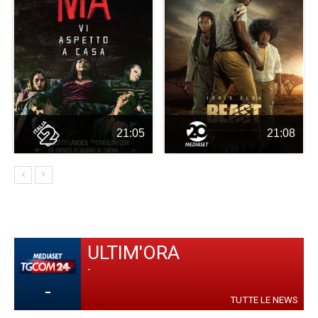
21:05
21:08
ULTIM'ORA
-
-
TUTTE LE NEWS