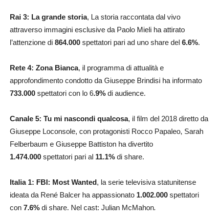
Rai 3:
La grande storia
, La storia raccontata dal vivo
attraverso immagini esclusive da Paolo Mieli ha attirato
l’attenzione di
864.000
spettatori pari ad uno share del
6.6
%
.
Rete 4: Zona Bianca
, il programma di attualità e
approfondimento condotto da Giuseppe Brindisi ha informato
733.000
spettatori con lo 6
.9
%
di audience.
Canale 5: Tu mi nascondi qualcosa
, il film del 2018 diretto da
Giuseppe Loconsole, con protagonisti Rocco Papaleo, Sarah
Felberbaum e Giuseppe Battiston ha divertito
1.474.000
spettatori pari al
11.1
%
di share.
Italia 1: FBI: Most Wanted
, la serie televisiva statunitense
ideata da René Balcer ha appassionato
1.002.000
spettatori
con
7.6
%
di share. Nel cast: Julian McMahon
.