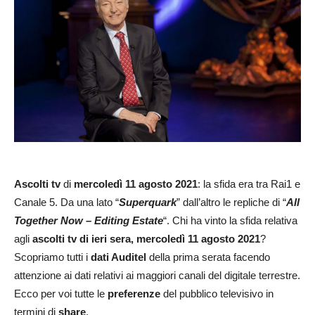
Ascolti tv
di
mercoledì 11
agosto 2021
: la sfida era tra Rai1 e
Canale 5. Da una lato “
Superquark
” dall’altro le repliche di “
All
Together Now – Editing Estate
“. Chi ha vinto la sfida relativa
agli
ascolti tv di ieri sera,
mercoledì 11
agosto 2021
?
Scopriamo tutti i
dati Auditel
della prima serata facendo
attenzione ai dati relativi ai maggiori canali del digitale terrestre.
Ecco per voi tutte le
preferenze
del pubblico televisivo in
termini di
share
.