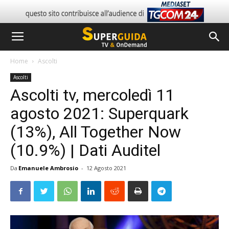
Home
Ascolti
Ascolti
Ascolti tv, mercoledì 11
agosto 2021: Superquark
(13%), All Together Now
(10.9%) | Dati Auditel
Da
Emanuele Ambrosio
-
12 Agosto 2021