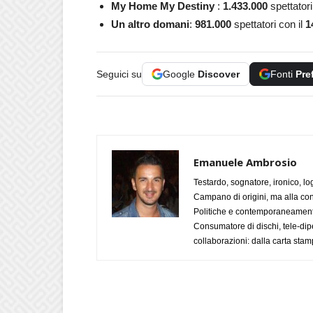
My Home My Destiny
:
1.433.000
spettatori
Un altro domani
:
981.000
spettatori con il
1
Seguici su
Google
Discover
Fonti
Pre
Emanuele Ambrosio
Testardo, sognatore, ironico, l
Campano di origini, ma alla con
Politiche e contemporaneamente 
Consumatore di dischi, tele-dip
collaborazioni: dalla carta stam