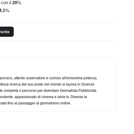
 con il
20
%.
4.1
%.
ferite
ogorroico, attento osservatore e curioso all'ennesima potenza.
tinua ricerca del suo posto nel mondo si laurea in Scienze
completa il percorso per diventare Giornalista Pubblicista.
endente, appassionato di cinema e serie tv. Diverse le
pata fino al passaggio al giornalismo online.