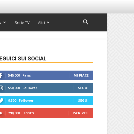
w
Serie TV
Altri
EGUICI SUI SOCIAL
540,000
Fans
MI PIACE
550,000
Follower
SEGUI
9,300
Follower
SEGUI
290,000
Iscritti
ISCRIVITI