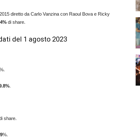
del 2015 diretto da Carlo Vanzina con Raoul Bova e Ricky
.4
%
di share.
dati del 1 agosto 2023
%.
9.8
%
.
i share.
.9
%.