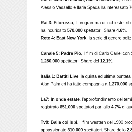
Alessio Vassallo e Ilaria Spada ha interessato
7
Rai 3: Filorosso
, il programma di inchieste, ri
ha incuriosito
570.000
spettatori. Share
4.6
%.
Rete 4: East New York
, la serie di genere pol
Canale 5: Padre Pio
, il film di Carlo Carlei c
1.280.000
spettatori. Share del
12.1
%
.
Italia 1
:
Battiti Live
, la quinta ed ultima puntat
Alan Palmieri ha fatto compagnia a
1.270.000
sp
La7:
In onda estate
, l’approfondimento dei tem
registrato
651.000
spettatori pari allo
4.7
%
di aud
Tv8: Balla coi lupi
, il film western del 1990 pro
appassionato
310.000
spettatori. Share dello
2.