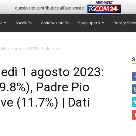
V
Ascolti Tv
Anticipazioni Tv
Soap opera
Reality Sho
 Hotel Portofino (9.8%), Padre Pio...
S
tedì 1 agosto 2023:
(9.8%), Padre Pio
ive (11.7%) | Dati