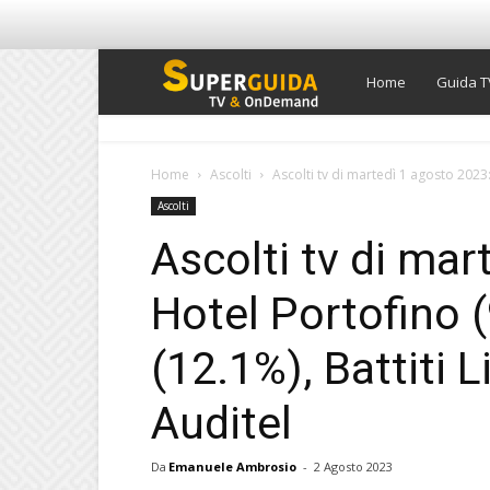
Super
Home
Guida T
Guida
Home
Ascolti
Ascolti tv di martedì 1 agosto 2023:
Ascolti
TV
Ascolti tv di mar
Hotel Portofino 
(12.1%), Battiti L
Auditel
Da
Emanuele Ambrosio
-
2 Agosto 2023