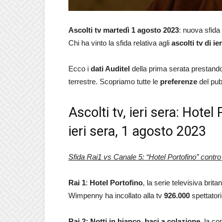
Ascolti tv
martedì 1 agosto 2023
: nuova sfida
Chi ha vinto la sfida relativa agli
ascolti tv di i
Ecco i
dati Auditel
della prima serata prestando 
terrestre. Scopriamo tutte le
preferenze
del pub
Ascolti tv, ieri sera: Hote
ieri sera, 1 agosto 2023
Sfida Rai1 vs Canale 5: “Hotel Portofino” contro 
Rai 1
:
Hotel Portofino
, la serie televisiva brit
Wimpenny ha incollato alla tv
926.000
spettator
Rai 2: Notti in bianco, baci a colazione
, la c