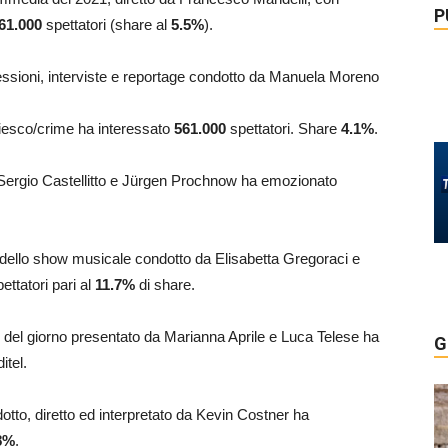
P
61.000
spettatori (share al
5.5
%
).
flessioni, interviste e reportage condotto da Manuela Moreno
iziesco/crime ha interessato
561.000
spettatori. Share
4.1
%
.
on Sergio Castellitto e Jürgen Prochnow ha emozionato
a dello show musicale condotto da Elisabetta Gregoraci e
ettatori pari al
11.7
%
di share.
i del giorno presentato da Marianna Aprile e Luca Telese ha
G
itel.
dotto, diretto ed interpretato da Kevin Costner ha
8
%
.