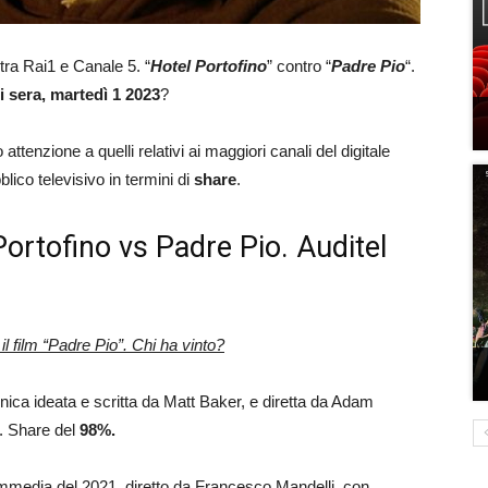
 tra Rai1 e Canale 5. “
Hotel Portofino
” contro “
Padre Pio
“.
eri sera, martedì 1 2023
?
attenzione a quelli relativi ai maggiori canali del digitale
blico televisivo in termini di
share
.
l Portofino vs Padre Pio. Auditel
il film “Padre Pio”. Chi ha vinto?
annica ideata e scritta da Matt Baker, e diretta da Adam
i. Share del
98
%.
ommedia del 2021, diretto da Francesco Mandelli, con