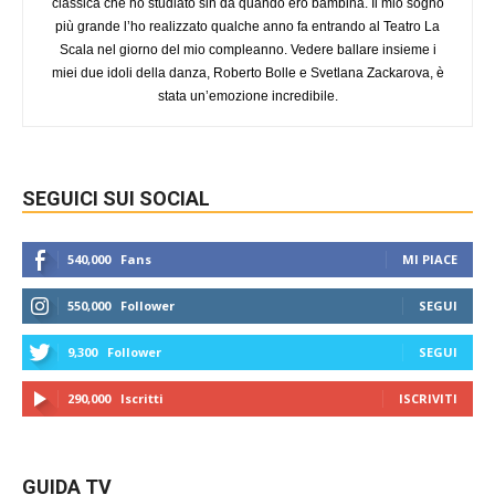
classica che ho studiato sin da quando ero bambina. Il mio sogno
più grande l’ho realizzato qualche anno fa entrando al Teatro La
Scala nel giorno del mio compleanno. Vedere ballare insieme i
miei due idoli della danza, Roberto Bolle e Svetlana Zackarova, è
stata un’emozione incredibile.
SEGUICI SUI SOCIAL
540,000
Fans
MI PIACE
550,000
Follower
SEGUI
9,300
Follower
SEGUI
290,000
Iscritti
ISCRIVITI
GUIDA TV