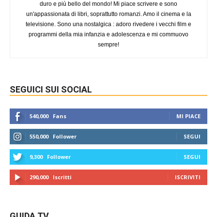
duro e più bello del mondo! Mi piace scrivere e sono
un'appassionata di libri, soprattutto romanzi. Amo il cinema e la
televisione. Sono una nostalgica : adoro rivedere i vecchi film e
programmi della mia infanzia e adolescenza e mi commuovo
sempre!
SEGUICI SUI SOCIAL
540,000
Fans
MI PIACE
550,000
Follower
SEGUI
9,300
Follower
SEGUI
290,000
Iscritti
ISCRIVITI
GUIDA TV