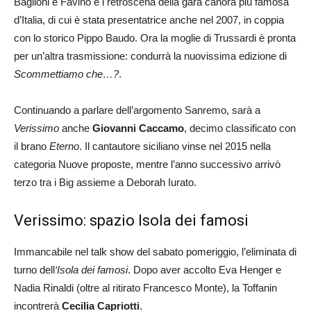
Baglioni e Favino e i retroscena della gara canora più famosa
d’Italia, di cui è stata presentatrice anche nel 2007, in coppia
con lo storico Pippo Baudo. Ora la moglie di Trussardi è pronta
per un’altra trasmissione: condurrà la nuovissima edizione di
Scommettiamo che…?
.
Continuando a parlare dell’argomento Sanremo, sarà a
Verissimo
anche
Giovanni Caccamo
, decimo classificato con
il brano
Eterno
. Il cantautore siciliano vinse nel 2015 nella
categoria Nuove proposte, mentre l’anno successivo arrivò
terzo tra i Big assieme a Deborah Iurato.
Verissimo: spazio Isola dei famosi
Immancabile nel talk show del sabato pomeriggio, l’eliminata di
turno dell
‘Isola dei famosi
. Dopo aver accolto Eva Henger e
Nadia Rinaldi (oltre al ritirato Francesco Monte), la Toffanin
incontrerà
Cecilia Capriotti
.