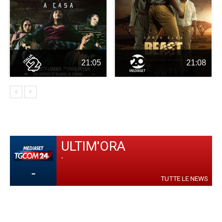
21:05
21:08
ULTIM'ORA
-
-
TUTTE LE NEWS