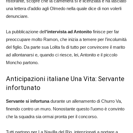
ristorante, scopre che la cameriera si è licenziata e ha lasciato
una lettera d’addio agli Olmedo nella quale dice di non volerli
denunciare.
La pubblicazione dell
‘intervista ad Antonito
finisce per far
preoccupare molto Ramon, che inizia a temere per l’incolumità
del figlio. Da parte sua Lolita fa di tutto per convincere il marito
ad allontanarsi e, quando ci riesce, lei, Antonito e il piccolo
Moncho partono.
Anticipazioni italiane Una Vita: Servante
infortunato
Servante si infortuna
durante un allenamento di Churro Va,
finendo contro un muro. Nonostante questo l’uomo è convinto
che la squadra sia ormai pronta per il concorso.
Tutti partono per La Navilla del Rio, intenzionati a portare a