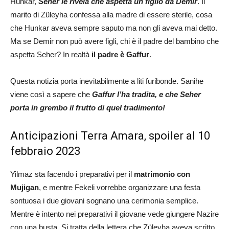
Hunkar,
Seher le rivela che aspetta un figlio da Demir
. Il
marito di Züleyha confessa alla madre di essere sterile, cosa
che Hunkar aveva sempre saputo ma non gli aveva mai detto.
Ma se Demir non può avere figli, chi è il padre del bambino che
aspetta Seher? In realtà
il padre è Gaffur
.
Questa notizia porta inevitabilmente a liti furibonde. Sanihe
viene così a sapere che
Gaffur l’ha tradita, e che Seher
porta in grembo il frutto di quel tradimento!
Anticipazioni Terra Amara, spoiler al 10
febbraio 2023
Yilmaz sta facendo i preparativi per il
matrimonio con
Mujigan
, e mentre Fekeli vorrebbe organizzare una festa
sontuosa i due giovani sognano una cerimonia semplice.
Mentre è intento nei preparativi il giovane vede giungere Nazire
con una busta. Si tratta della lettera che Züleyha aveva scritto