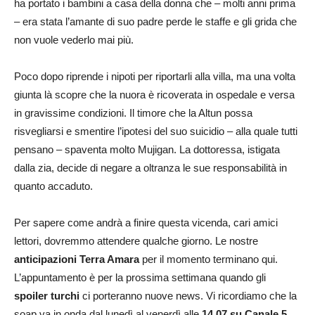
ha portato i bambini a casa della donna che – molti anni prima
– era stata l’amante di suo padre perde le staffe e gli grida che
non vuole vederlo mai più.
Poco dopo riprende i nipoti per riportarli alla villa, ma una volta
giunta là scopre che la nuora è ricoverata in ospedale e versa
in gravissime condizioni. Il timore che la Altun possa
risvegliarsi e smentire l’ipotesi del suo suicidio – alla quale tutti
pensano – spaventa molto Mujigan. La dottoressa, istigata
dalla zia, decide di negare a oltranza le sue responsabilità in
quanto accaduto.
Per sapere come andrà a finire questa vicenda, cari amici
lettori, dovremmo attendere qualche giorno. Le nostre
anticipazioni
Terra Amara
per il momento terminano qui.
L’appuntamento è per la prossima settimana quando gli
spoiler turchi
ci porteranno nuove news. Vi ricordiamo che la
soap va in onda dal lunedì al venerdì alle
14.07 su Canale 5.