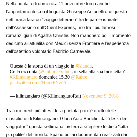
Nella puntata di domenica 11 novembre torna anche
l’appuntamento con il linguista Giuseppe Antonelli che questa
settimana farà un “viaggio letterario” tra le parole ispirate
dall’Assassinio sull’Orient Express, uno tra i più famosi
romanzi gialli di Agatha Christie. Non mancherò poi il momento
dedicato all’attualità con Medici senza Frontiere e l’esperienza
dell’ostetrico volontario Fabrizio Carnevale.
Questa è la storia di un viaggio in
#Islanda
.
Ce la racconta
@GabrieleSaluci
, in sella alla sua bicicletta ?
#Kilimangiaro
domenica 15.30
@Raitre
pic.twitter.com/2HanxFYznS
— kilimangiaro (@KilimangiaroRai)
November 9, 2018
Tra i momenti più attesi della puntata poi c’è quello delle
classifiche di Kilimangario. Gloria Aura Bortolini dal “desk dei
viaggiatori” questa settimana inviterà a scegliere le dieci “città
più pulite” del mondo. Spazio poi ai documentari realizzati dai