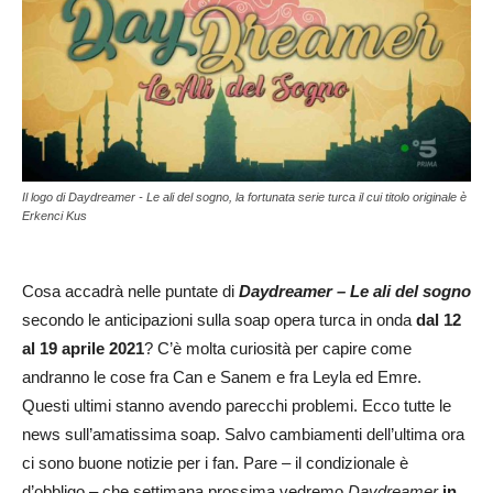
Il logo di Daydreamer - Le ali del sogno, la fortunata serie turca il cui titolo originale è
Erkenci Kus
Cosa accadrà nelle puntate di
Daydreamer – Le ali del sogno
secondo le anticipazioni sulla soap opera turca in onda
dal 12
al 19 aprile 2021
? C’è molta curiosità per capire come
andranno le cose fra Can e Sanem e fra Leyla ed Emre.
Questi ultimi stanno avendo parecchi problemi. Ecco tutte le
news sull’amatissima soap. Salvo cambiamenti dell’ultima ora
ci sono buone notizie per i fan. Pare – il condizionale è
d’obbligo – che settimana prossima vedremo
Daydreamer
in