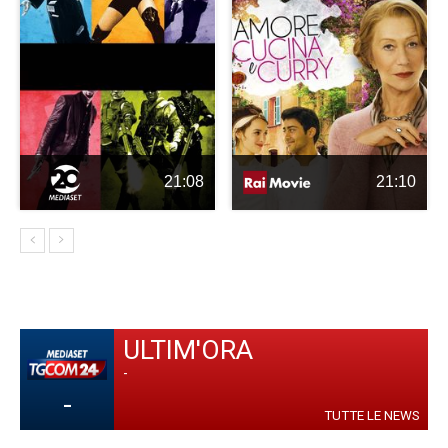
21:08
21:10
ULTIM'ORA
-
-
TUTTE LE NEWS