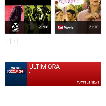
21:08
21:10
ULTIM'ORA
-
-
TUTTE LE NEWS