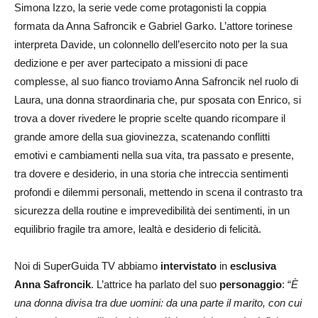
Simona Izzo, la serie vede come protagonisti la coppia
formata da Anna Safroncik e Gabriel Garko. L’attore torinese
interpreta Davide, un colonnello dell’esercito noto per la sua
dedizione e per aver partecipato a missioni di pace
complesse, al suo fianco troviamo Anna Safroncik nel ruolo di
Laura, una donna straordinaria che, pur sposata con Enrico, si
trova a dover rivedere le proprie scelte quando ricompare il
grande amore della sua giovinezza, scatenando conflitti
emotivi e cambiamenti nella sua vita, tra passato e presente,
tra dovere e desiderio, in una storia che intreccia sentimenti
profondi e dilemmi personali, mettendo in scena il contrasto tra
sicurezza della routine e imprevedibilità dei sentimenti, in un
equilibrio fragile tra amore, lealtà e desiderio di felicità.
Noi di SuperGuida TV abbiamo
intervistato
in
esclusiva
Anna Safroncik
. L’attrice ha parlato del suo
personaggio
: “
È
una donna divisa tra due uomini: da una parte il marito, con cui