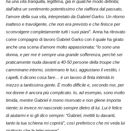
ha una vita tranquilla, legittima, già in qualche modo definita;
dall’altra un sentimento potentissimo che riaffiora dal passato,
l’amore della sua vita, interpretato da Gabriel Garko. Un ritorno
inatteso e travolgente, che non era previsto e che finisce per
sconvolgere completamente tutti i suoi piani”.
Anna ha ritrovato
come compagno di lavoro Gabriel Garko con il quale ha girato
anche una scena d’amore molto appassionata: “
Io sono una
donna, e per me è sempre una grande sofferenza, perché sei
praticamente nuda davanti a 40-50 persone della troupe che
camminano intorno, sistemano le luci, aggiustano il vestito, i
capelli, ti dicono cosa fare… è un lavoro di finta intimità in
mezzo a tantissima gente. È molto difficile e, secondo me, per
noi donne è ancora più complicato. Io, ad esempio, sono molto
timida, mentre Gabriel è meno riservato e non gliene importa
niente; io invece mi nascondo sempre dietro di lui. Lui è felice
di aiutarmi e io gli dico sempre: “Gabriel, mettiti tu davanti,
tanto la tua schiena mi coprirà”, così preferisco che mi veda lui
piuttosto che le telecamere”.