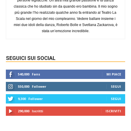
persone vigliacche. Un’altra mia grande passione è la danza
classica che ho studiato sin da quando ero bambina. Il mio sogno
più grande l’ho realizzato qualche anno fa entrando al Teatro La
Scala nel giorno del mio compleanno. Vedere ballare insieme i
miei due idoli della danza, Roberto Bolle e Svetlana Zackarova, è
stata un’emozione incredibile.
SEGUICI SUI SOCIAL
540,000
Fans
MI PIACE
550,000
Follower
SEGUI
9,300
Follower
SEGUI
290,000
Iscritti
ISCRIVITI