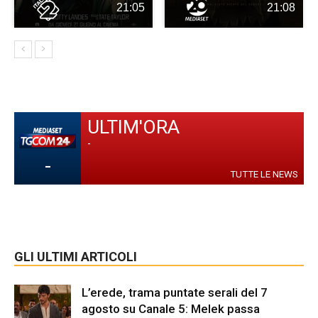
21:05
21:08
ULTIM'ORA
-
-
TUTTE LE NEWS
GLI ULTIMI ARTICOLI
L’erede, trama puntate serali del 7
agosto su Canale 5: Melek passa