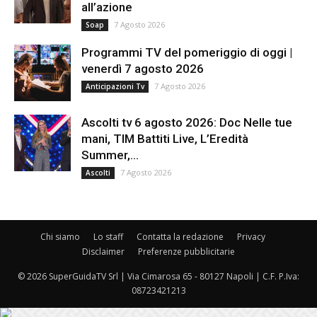
all’azione
7 Agosto 2026
Soap
Programmi TV del pomeriggio di oggi |
venerdì 7 agosto 2026
7 Agosto 2026
Anticipazioni Tv
Ascolti tv 6 agosto 2026: Doc Nelle tue
mani, TIM Battiti Live, L’Eredità
Summer,...
7 Agosto 2026
Ascolti
Chi siamo
Lo staff
Contatta la redazione
Privacy
Disclaimer
Preferenze pubblicitarie
© 2026 SuperGuidaTV Srl | Via Cimarosa 65 - 80127 Napoli | C.F. P.Iva:
08723421213