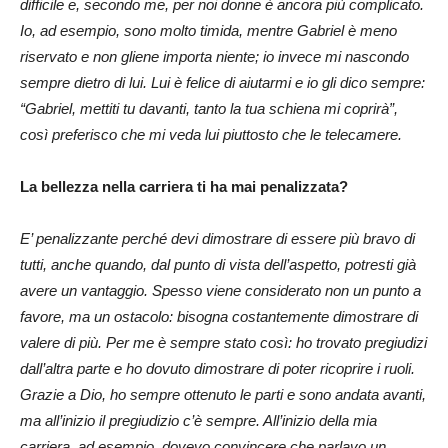
difficile e, secondo me, per noi donne è ancora più complicato.
Io, ad esempio, sono molto timida, mentre Gabriel è meno
riservato e non gliene importa niente; io invece mi nascondo
sempre dietro di lui. Lui è felice di aiutarmi e io gli dico sempre:
“Gabriel, mettiti tu davanti, tanto la tua schiena mi coprirà”,
così preferisco che mi veda lui piuttosto che le telecamere.
La bellezza nella carriera ti ha mai penalizzata?
E’ penalizzante perché devi dimostrare di essere più bravo di
tutti, anche quando, dal punto di vista dell’aspetto, potresti già
avere un vantaggio. Spesso viene considerato non un punto a
favore, ma un ostacolo: bisogna costantemente dimostrare di
valere di più. Per me è sempre stato così: ho trovato pregiudizi
dall’altra parte e ho dovuto dimostrare di poter ricoprire i ruoli.
Grazie a Dio, ho sempre ottenuto le parti e sono andata avanti,
ma all’inizio il pregiudizio c’è sempre. All’inizio della mia
carriera, ad esempio, dovevo convincere che parlavo un