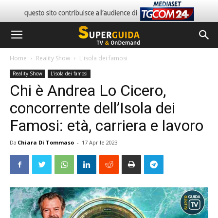
Home
Reality Show
L'isola dei famosi
Reality Show
L'isola dei famosi
Chi è Andrea Lo Cicero,
concorrente dell’Isola dei
Famosi: età, carriera e lavoro
Da
Chiara Di Tommaso
-
17 Aprile 2023