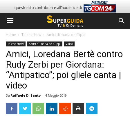
Home
Talent show
Amici di maria de filippi
Talent show
Amici di maria de filippi
Video
Amici, Loredana Bertè contro
Rudy Zerbi per Giordana:
“Antipatico”; poi gliele canta |
video
Da
Raffaele Di Santo
-
4 Maggio 2019